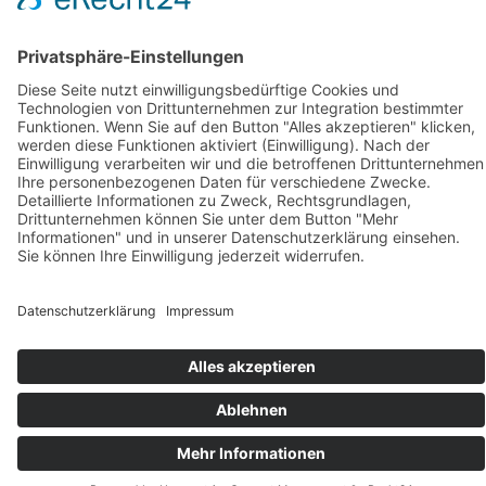
Verzehrempfehlung
Inhaltsstoffe/Zusammensetzung
Health Claims
Sonstiges
FAQ