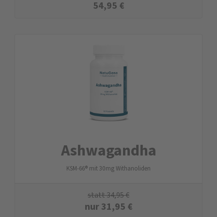
54,95
€
Ashwagandha
KSM-66® mit 30 mg Withanoliden
statt
34,95
€
nur
31,95
€