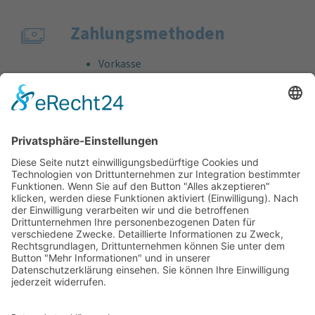
Zahlungs­methoden
Vorkasse
Rechnung
Bankeinzug
Kreditkarte (VISA & MasterCard)
PayPal
Support
Kostenlose Beratung vor und nach dem
Kauf!
Qualität