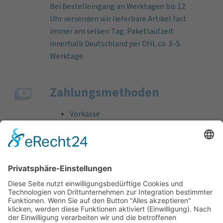
Bei Bestelleingang an Werktagen bis 12
Uhr versenden wir lieferbare Artikel fast
immer am selben Tag. Paketlaufzeit
innerhalb Deutschland per DHL ca. 3–5
Werktage.
Zahlungs­methoden
Vorkasse
Rechnung
Bankeinzug
Kreditkarte (VISA & MasterCard)
PayPal
Support
Kostenlose Beratung vor und nach dem
Kauf!