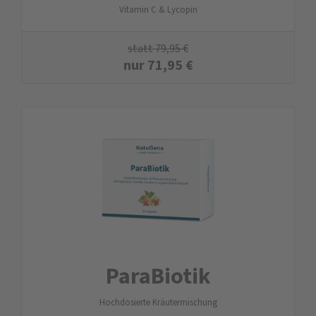
Vitamin C & Lycopin
statt
79,95
€
nur
71,95
€
ParaBiotik
Hochdosierte Kräutermischung