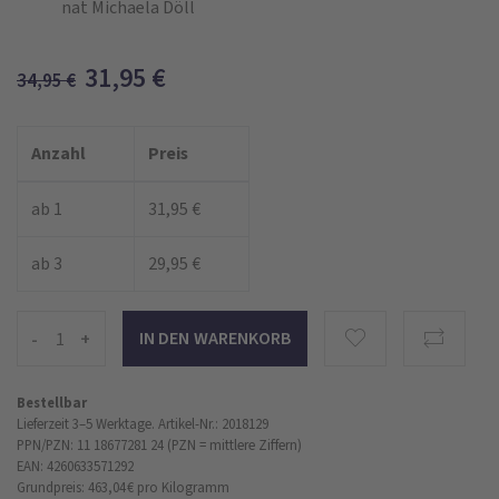
nat Michaela Döll
31,95
€
34,95
€
Anzahl
Preis
ab 1
31,95 €
ab 3
29,95 €
-
+
Bestellbar
Lieferzeit 3–5 Werktage.
Artikel-Nr.: 2018129
PPN/PZN: 11 18677281 24 (PZN = mittlere Ziffern)
EAN: 4260633571292
Grundpreis: 463,04 €
pro Kilogramm