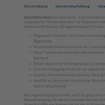
Beschreibung
Verzehrempfehlung
Inh
SportAktiv Mann
von NatuGena – Eine durchdachte
ausgewählte Pflanzenextrakte mit Vitaminen und 
Nicotinamid-Ribosid. 150 vegane Kapseln für eine
Magnesium-Komplex: mit einem hochwerti
Magnesium
Nicotinamid-Ribosid: Vorstufe des Coenzyms 
Maca: Traditionell verwendete Wurzelknolle
kultiviert
Betain: Natürliche Verbindung aus Zuckerrü
Citicolin: Endogener Stoff, der zur natürli
Inositol: Vitaminähnliche Substanz, die in
Qualität aus deutscher Herstellung: Höchste
Nährstoffaufnahme
Wer regelmäßig Sport treibt, weiß: Es geht nicht 
Basisversorgung. Gerade bei intensiver Belastung 
Mineralstoffen wie Magnesium bis hin zu Vitamine