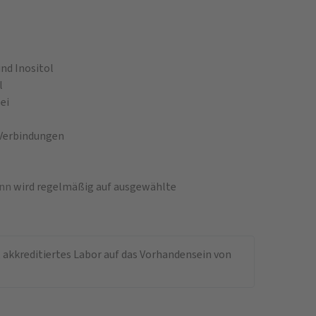
und Inositol
l
ei
n Verbindungen
ann
wird regelmäßig auf ausgewählte
 akkreditiertes Labor auf das Vorhandensein von