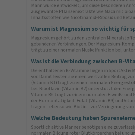
Mann wurde entwickelt, um diese besonderen Anfo
ausgewählte Pflanzenextrakte wie Maca mit bioak
Inhaltsstoffen wie Nicotinamid-Ribosid und Betai
Warum ist Magnesium so wichtig für s
Magnesium gehört zu den zentralen Mineralstoffe
gebundenen Verbindungen. Der Magnesium-Komplex 
trägt zu einer normalen Muskelfunktion bei, unter
Was ist die Verbindung zwischen B-Vit
Die enthaltenen B-Vitamine liegen in SportAktiv 
vor. Damit leisten sie einen wertvollen Beitrag z
(Vitamin B1) trägt zu einem normalen Energiesto
bei. Riboflavin (Vitamin B2) unterstützt den Energ
Vitamin B6 trägt zu einem normalen Eiweiß- und G
der Hormontätigkeit. Folat (Vitamin B9) und Vitam
tragen – ebenso wie Biotin – zur Verringerung von
Welche Bedeutung haben Spurenelement
Sportlich aktive Männer benötigen eine zuverläss
normalen Bildung roter Blutkörperchen bei und unt