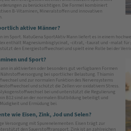
rderungen zu berücksichtigen. Die Formel kombiniert
tiven B-Vitaminen, Mineralstoffen und innovativen
n.
portlich aktive Männer?
n im Sport. NatuGena SportAktiv Mann liefert es in einem hochw
enthält Magnesiumbisglycinat, -citrat, -taurat und -malat für g
stützt den Energiestoffwechsel und spielt eine Rolle bei der Ver
aminen und Sport?
Mann in aktivierten oder besonders gut verfügbaren Formen
ur Nährstoffversorgung bei sportlicher Belastung. Thiamin
ffwechsel und zur normalen Funktion des Nervensystems
iestoffwechsel und schützt die Zellen vor oxidativem Stress.
lykogenstoffwechsel bei und unterstützt die Regulierung
in B12 sind an der normalen Blutbildung beteiligt und
 Müdigkeit und Ermüdung bei.
e wie Eisen, Zink, Jod und Selen?
ige Versorgung mit Spurenelementen. Eisen trägt zur
erstützt den Sauerstofftransport. Zink ist an zahlreichen