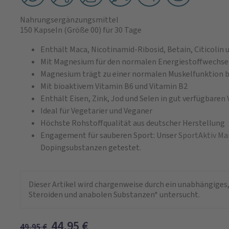
Nahrungsergänzungsmittel
150 Kapseln
(Größe 00)
für 30 Tage
Enthält Maca, Nicotinamid-Ribosid, Betain, Citicolin 
Mit Magnesium für den normalen Energiestoffwechse
Magnesium trägt zu einer normalen Muskelfunktion b
Mit bioaktivem Vitamin B6 und Vitamin B2
Enthält Eisen, Zink, Jod und Selen in gut verfügbare
Ideal für Vegetarier und Veganer
Höchste Rohstoffqualität aus deutscher Herstellung
Engagement für sauberen Sport: Unser
SportAktiv M
Dopingsubstanzen getestet.
Dieser Artikel wird chargenweise durch ein unabhängiges,
Steroiden und anabolen Substanzen* untersucht.
44,95
€
49,95
€