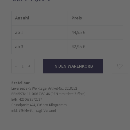
Anzahl
Preis
ab 1
44,95 €
ab 3
42,95 €
-
+
Bestellbar
Lieferzeit 3–5 Werktage.
Artikel-Nr.: 2018252
PPN/PZN: 11 20032350 46 (PZN = mittlere Ziffern)
EAN: 4260633572527
Grundpreis: 424,33 €
pro Kilogramm
inkl. 7% MwSt.,
zzgl. Versand