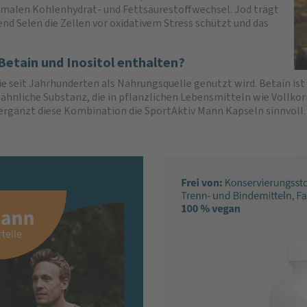
rmalen Kohlenhydrat- und Fettsäurestoffwechsel. Jod trägt
nd Selen die Zellen vor oxidativem Stress schützt und das
Betain und Inositol enthalten?
die seit Jahrhunderten als Nahrungsquelle genutzt wird. Betain is
inähnliche Substanz, die in pflanzlichen Lebensmitteln wie Vollk
ergänzt diese Kombination die SportAktiv Mann Kapseln sinnvoll.