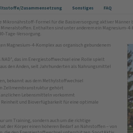
altsstoffe/Zusammensetzung
Sonstiges
FAQ
 Mikronährstoff-Formel für die Basisversorgung aktiver Männer 
Mineralstoffen. Enthalten sind unter anderem ein Magnesium-4-K
 30-Tage-Versorgung.
gen Magnesium-4-Komplex aus organisch gebundenem
NAD⁺, das im Energiestoffwechsel eine Rolle spielt
 aus den Anden, seit Jahrhunderten als Nahrungsmittel
ben, bekannt aus dem Methylstoffwechsel
chen Zellmembranstruktur gehört
 pflanzlichen Lebensmitteln vorkommt
 Reinheit und Bioverfügbarkeit für eine optimale
nur um Training, sondern auch um die richtige
hat der Körper einen höheren Bedarf an Nährstoffen – von
n, die den Energiestoffwechsel unterstützen. SportAktiv