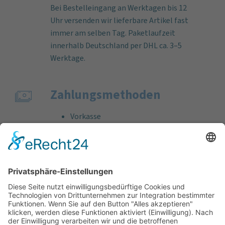
Bei Bestelleingang an Werktagen bis 12
Uhr versenden wir lieferbare Artikel fast
immer am selben Tag. Paketlaufzeit
innerhalb Deutschland per DHL ca. 3–5
Werktage.
Zahlungs­methoden
Vorkasse
Rechnung
Bankeinzug
Kreditkarte (VISA & MasterCard)
PayPal
Support
Kostenlose Beratung vor und nach dem
Kauf!