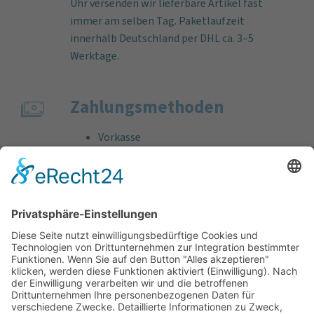
Uhr versenden wir lieferbare Artikel fast
immer am selben Tag. Paketlaufzeit
innerhalb Deutschland per DHL ca. 3–5
Werktage.
Zahlungs­methoden
Vorkasse
Rechnung
Bankeinzug
Kreditkarte (VISA & MasterCard)
PayPal
Support
Kostenlose Beratung vor und nach dem
Kauf!