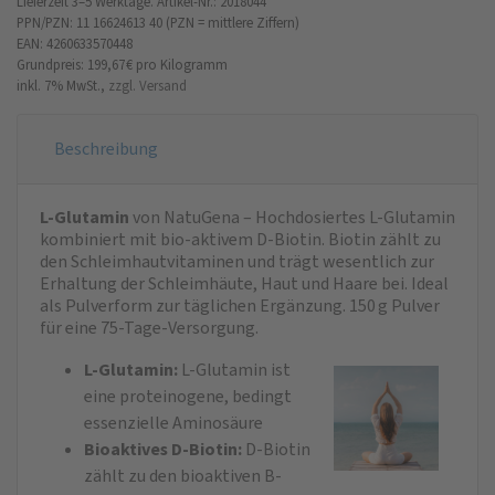
Lieferzeit 3–5 Werktage.
Artikel-Nr.: 2018044
PPN/PZN: 11 16624613 40 (PZN = mittlere Ziffern)
EAN: 4260633570448
Grundpreis: 199,67 €
pro Kilogramm
inkl. 7% MwSt.,
zzgl. Versand
Beschreibung
L-Glutamin
von NatuGena – Hochdosiertes L-Glutamin
kombiniert mit bio-aktivem D-Biotin. Biotin zählt zu
den Schleimhautvitaminen und trägt wesentlich zur
Erhaltung der Schleimhäute, Haut und Haare bei. Ideal
als Pulverform zur täglichen Ergänzung. 150 g Pulver
für eine 75-Tage-Versorgung.
L-Glutamin:
L-Glutamin ist
eine proteinogene, bedingt
essenzielle Aminosäure
Bioaktives D-Biotin:
D-Biotin
zählt zu den bioaktiven B-