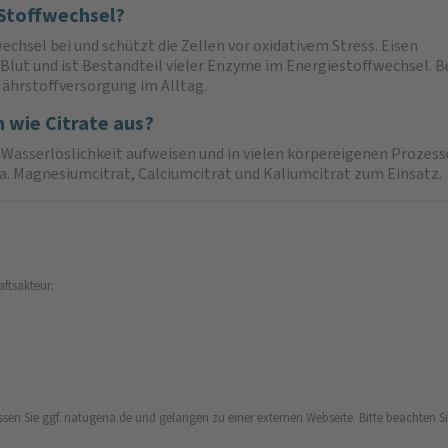
 Stoffwechsel?
hsel bei und schützt die Zellen vor oxidativem Stress. Eisen
Blut und ist Bestandteil vieler Enzyme im Energiestoffwechsel. B
Nährstoffversorgung im Alltag.
 wie Citrate aus?
he Wasserlöslichkeit aufweisen und in vielen körpereigenen Proze
 a. Magnesiumcitrat, Calciumcitrat und Kaliumcitrat zum Einsatz.
aftsakteur:
ssen Sie ggf. natugena.de und gelangen zu einer externen Webseite. Bitte beachten Sie,