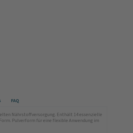
s
FAQ
lten Nährstoffversorgung. Enthält 14 essenzielle
 Form. Pulverform für eine flexible Anwendung im