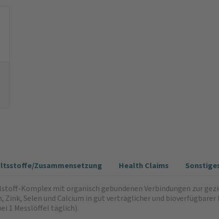
altsstoffe/Zusammensetzung
Health Claims
Sonstige
lstoff-Komplex mit organisch gebundenen Verbindungen zur gezie
Zink, Selen und Calcium in gut verträglicher und bioverfügbarer
i 1 Messlöffel täglich).​