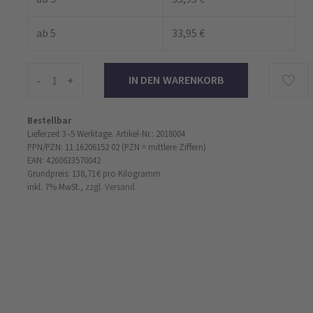
ab 5
33,95 €
-
+
Bestellbar
Lieferzeit 3–5 Werktage.
Artikel-Nr.: 2018004
PPN/PZN: 11 16206152 02 (PZN = mittlere Ziffern)
EAN: 4260633570042
Grundpreis: 138,71 €
pro Kilogramm
inkl. 7% MwSt.,
zzgl. Versand