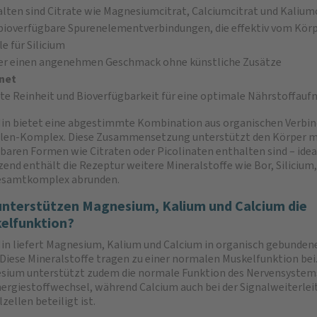
lten sind Citrate wie Magnesiumcitrat, Calciumcitrat und Kaliumci
ioverfügbare Spurenelementverbindungen, die effektiv vom K
e für Silicium
ver einen angenehmen Geschmack ohne künstliche Zusätze
gnet
te Reinheit und Bioverfügbarkeit für eine optimale Nährstoffau
n bietet eine abgestimmte Kombination aus organischen Verbin
len-Komplex. Diese Zusammensetzung unterstützt den Körper mit 
baren Formen wie Citraten oder Picolinaten enthalten sind – idea
end enthält die Rezeptur weitere Mineralstoffe wie Bor, Siliciu
esamtkomplex abrunden.
unterstützen Magnesium, Kalium und Calcium die
elfunktion?
n liefert Magnesium, Kalium und Calcium in organisch gebunden
Diese Mineralstoffe tragen zu einer normalen Muskelfunktion bei
sium unterstützt zudem die normale Funktion des Nervensystem
ergiestoffwechsel, während Calcium auch bei der Signalweiterlei
zellen beteiligt ist.