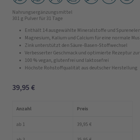
Nahrungsergänzungsmittel
301 g Pulver
für 31 Tage
Enthält 14 ausgewählte Mineralstoffe und Spurenel
Magnesium, Kalium und Calcium für eine normale Mus
Zink unterstützt den Säure-Basen-Stoffwechsel
Verbesserter Geschmack und optimierte Rezeptur zur 
100 % vegan, glutenfrei und laktosefrei
Höchste Rohstoffqualität aus deutscher Herstellung
39,95
€
Anzahl
Preis
ab 1
39,95 €
ab 3
35,95 €