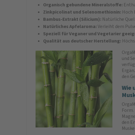
Organisch gebundene Mineralstoffe:
Entha
Zinkpicolinat und Selenomethionin:
Hoch b
Bambus-Extrakt (Silicium):
Natürliche Quell
Natürliches Apfelaroma:
Verleiht dem Pul
Speziell für Veganer und Vegetarier geei
Qualität aus deutscher Herstellung:
Höchs
OrgaMi
und Se
verfüg
Ergänz
den G
Wie 
Musk
OrgaMi
Form. 
Magne
den En
Muskel