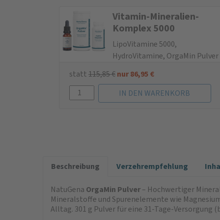
Vitamin-Mine­ralien-
Komplex 5000
LipoVitamine 5000,
HydroVitamine, OrgaMin Pulver
statt
115,85
€
nur
86,95
€
Beschreibung
Verzehrempfehlung
Inh
NatuGena
OrgaMin Pulver
– Hochwertiger Minera
Mineralstoffe und Spurenelemente wie Magnesium, 
Alltag. 301 g Pulver für eine 31-Tage-Versorgung (be