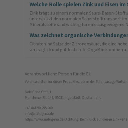
Welche Rolle spielen Zink und Eisen im
Zink trägt zu einem normalen Säure-Basen-Stoffwec
unterstützt den normalen Sauerstofftransport im 
Mineralstoffe sind wichtig für eine ausgewogene 
Was zeichnet organische Verbindungen
Citrate sind Salze der Zitronensäure, die eine ho
verträglich und gut löslich. In OrgaMin kommen u.
Verantwortliche Person für die EU
Verantwortlich für dieses Produkt ist der in der EU ansässige Wirtsch
NatuGena GmbH
Münchener Str. 149, 85051 Ingolstadt, Deutschland
+49 841 90 255 000
info@natugena.de
https://www.natugena.de
(Achtung: Beim Klick auf diesen Link verla