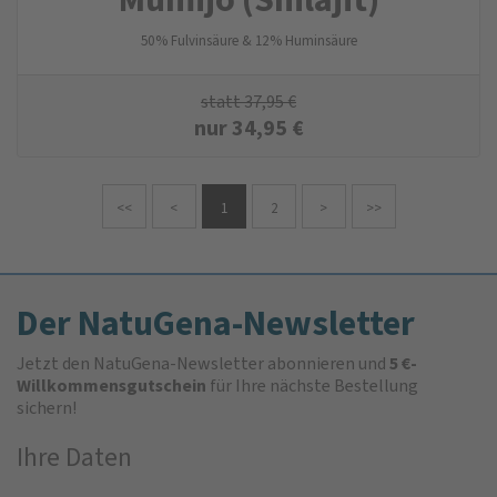
50 % Fulvinsäure & 12 % Huminsäure
statt
37,95
€
nur
34,95
€
<<
<
1
2
>
>>
Der NatuGena-Newsletter
Jetzt den NatuGena-Newsletter abonnieren und
5 €-
Willkommensgutschein
für Ihre nächste Bestellung
sichern!
Ihre Daten