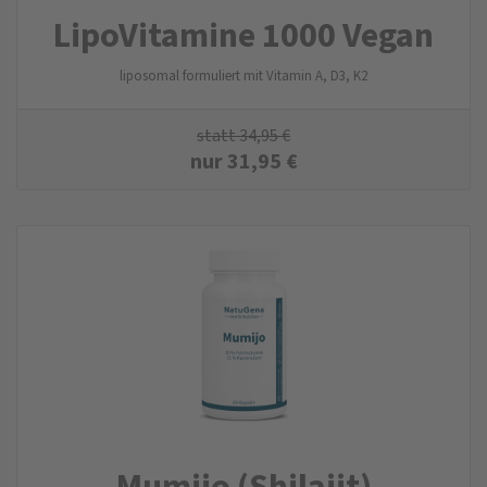
LipoVitamine 1000 Vegan
liposomal formuliert mit Vitamin A, D3, K2
statt
34,95
€
nur
31,95
€
Mumijo (Shilajit)