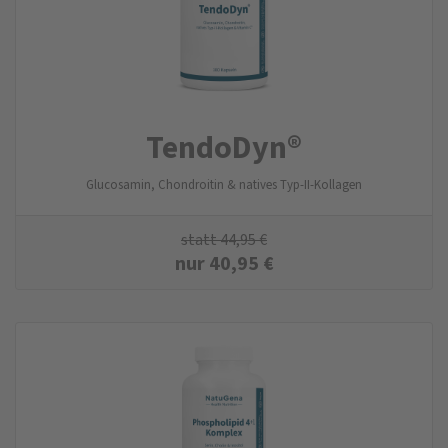
TendoDyn®
Glucosamin, Chondroitin & natives Typ-II-Kollagen
statt
44,95
€
nur
40,95
€