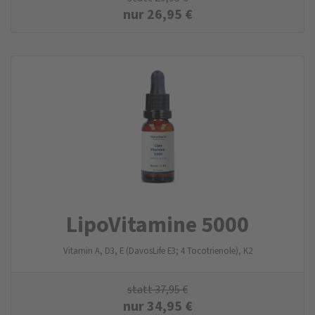
nur
26,95
€
LipoVitamine 5000
Vitamin A, D3, E (DavosLife E3; 4 Tocotrienole), K2
statt
37,95
€
nur
34,95
€