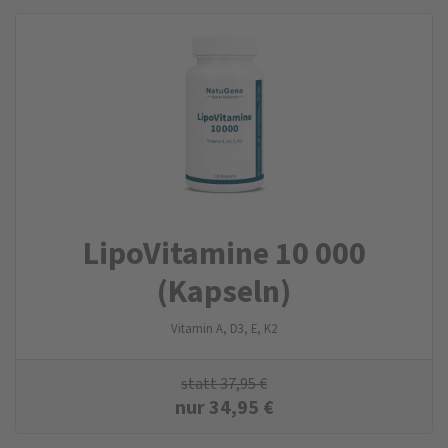
LipoVitamine 10 000
(Kapseln)
Vitamin A, D3, E, K2
statt
37,95
€
nur
34,95
€