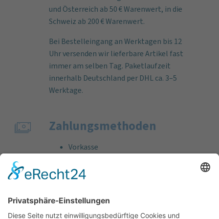
und Österreich ab 50 € Warenwert, in die
Schweiz ab 200 € Warenwert.
Bei Bestelleingang an Werktagen bis 12
Uhr versenden wir lieferbare Artikel fast
immer am selben Tag. Paketlaufzeit
innerhalb Deutschland per DHL ca. 3–5
Werktage.
Zahlungs­methoden
Vorkasse
Rechnung
Bankeinzug
Kreditkarte (VISA & MasterCard)
PayPal
Support