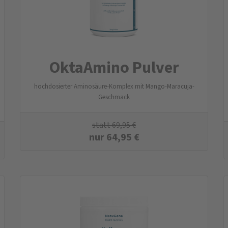
OktaAmino Pulver
hochdosierter Aminosäure-Komplex mit Mango-Maracuja-
Geschmack
statt
69,95
€
nur
64,95
€