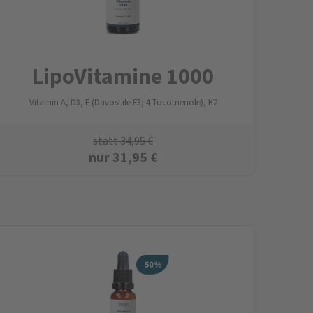
LipoVitamine 1000
Vitamin A, D3, E (DavosLife E3; 4 Tocotrienole), K2
statt
34,95
€
nur
31,95
€