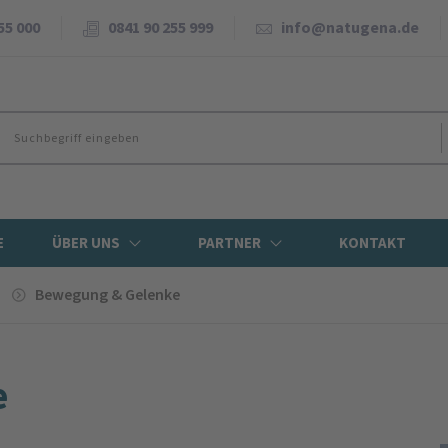
55 000
0841 90 255 999
info@natugena.de
E
ÜBER UNS
PARTNER
KONTAKT
Bewe­gung & Gelenke
e