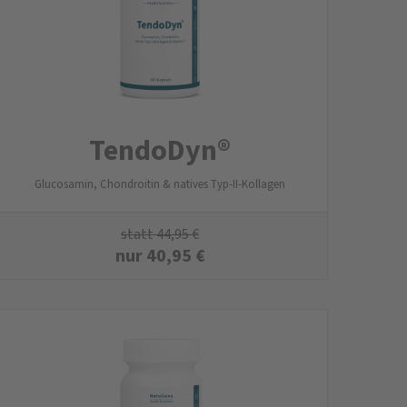
TendoDyn®
Glucosamin, Chondroitin & natives Typ-II-Kollagen
statt
44,95
€
nur
40,95
€