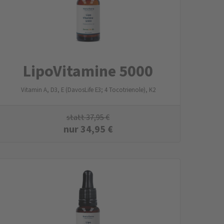
LipoVitamine 5000
Vitamin A, D3, E (DavosLife E3; 4 Tocotrienole), K2
statt
37,95
€
nur
34,95
€