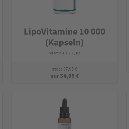
LipoVitamine 10 000
(Kapseln)
Vitamin A, D3, E, K2
statt
37,95
€
nur
34,95
€