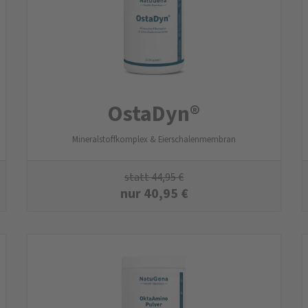
OstaDyn®
Mineralstoffkomplex & Eierschalenmembran
statt
44,95
€
nur
40,95
€