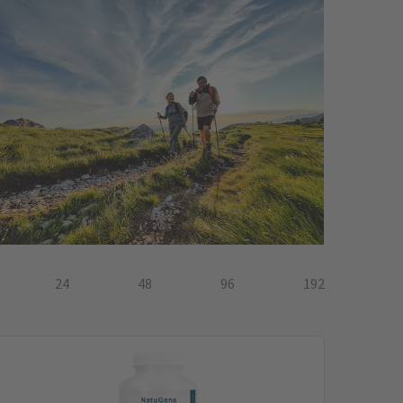
24
48
96
192