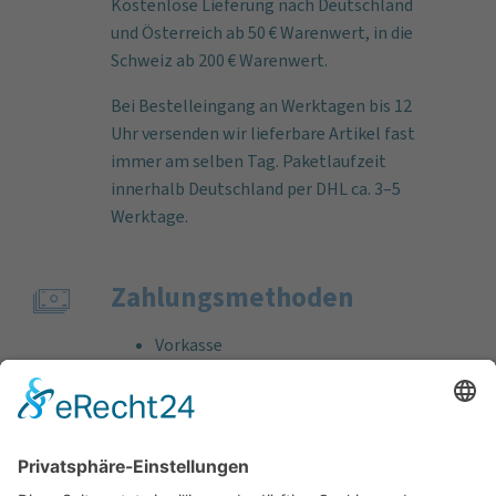
Kostenlose Lieferung nach Deutschland
und Österreich ab 50 € Warenwert, in die
Schweiz ab 200 € Warenwert.
Bei Bestelleingang an Werktagen bis 12
Uhr versenden wir lieferbare Artikel fast
immer am selben Tag. Paketlaufzeit
innerhalb Deutschland per DHL ca. 3–5
Werktage.
Zahlungs­methoden
Vorkasse
Rechnung
Bankeinzug
Kreditkarte (VISA & MasterCard)
PayPal