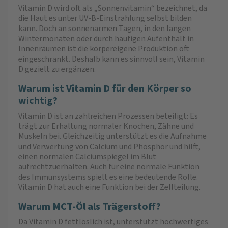
Vitamin D wird oft als „Sonnenvitamin“ bezeichnet, da
die Haut es unter UV-B-Einstrahlung selbst bilden
kann. Doch an sonnenarmen Tagen, in den langen
Wintermonaten oder durch häufigen Aufenthalt in
Innenräumen ist die körpereigene Produktion oft
eingeschränkt. Deshalb kann es sinnvoll sein, Vitamin
D gezielt zu ergänzen.
Warum ist Vitamin D für den Körper so
wichtig?
Vitamin D ist an zahlreichen Prozessen beteiligt: Es
trägt zur Erhaltung normaler Knochen, Zähne und
Muskeln bei. Gleichzeitig unterstützt es die Aufnahme
und Verwertung von Calcium und Phosphor und hilft,
einen normalen Calciumspiegel im Blut
aufrechtzuerhalten. Auch für eine normale Funktion
des Immunsystems spielt es eine bedeutende Rolle.
Vitamin D hat auch eine Funktion bei der Zellteilung.
Warum MCT-Öl als Trägerstoff?
Da Vitamin D fettlöslich ist, unterstützt hochwertiges