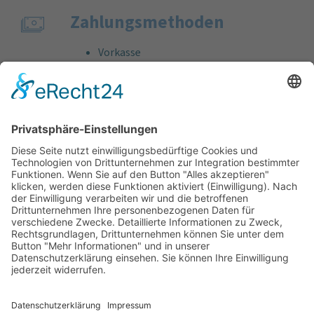
Zahlungs­methoden
Vorkasse
Rechnung
Bankeinzug
Kreditkarte (VISA & MasterCard)
PayPal
Support
Kostenlose Beratung vor und nach dem
Kauf!
Qualität