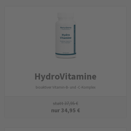
Hydro­Vitamine
bioaktiver Vitamin-B- und -C-Komplex
statt
37,95
€
nur
34,95
€