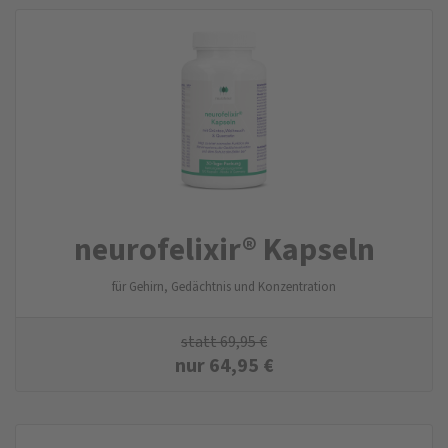
neurofelixir® Kapseln
für Gehirn, Gedächtnis und Konzentration
statt
69,95
€
nur
64,95
€