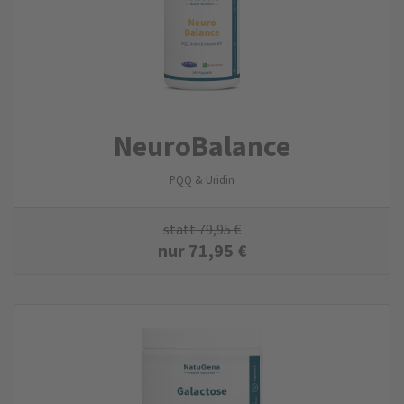
NeuroBalance
PQQ & Uridin
statt
79,95
€
nur
71,95
€