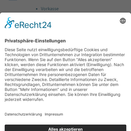
Vorkasse
Rechnung
Bankeinzug
Kreditkarte (VISA & MasterCard)
PayPal
Support
Kostenlose Beratung vor und nach dem
Kauf!
Qualität