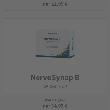
nur
22,95
€
NervoSynap B
CDP Cholin + UMP
statt
37,95
€
nur
34,95
€