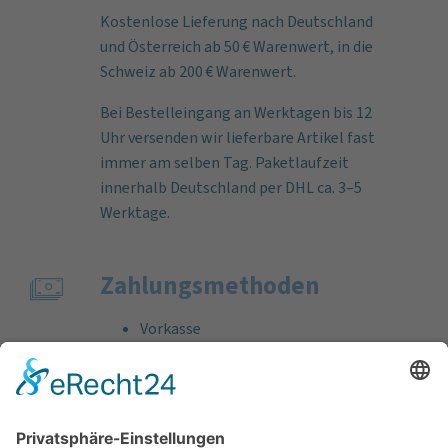
Kostenlose Lieferung nach Deutschland
und Österreich ab 50 € Warenwert, in die
Schweiz ab 200 € Warenwert.
Bei Bestelleingang an Werktagen bis 12
Uhr versenden wir lieferbare Artikel fast
immer am selben Tag. Paketlaufzeit
innerhalb Deutschland per DHL ca. 3–5
Werktage.
Zahlungs­methoden
Vorkasse
Rechnung
Bankeinzug
Kreditkarte (VISA & MasterCard)
PayPal