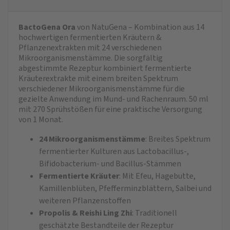
BactoGena Ora
von NatuGena – Kombination aus 14
hochwertigen fermentierten Kräutern &
Pflanzenextrakten mit 24 verschiedenen
Mikroorganismenstämme. Die sorgfältig
abgestimmte Rezeptur kombiniert fermentierte
Kräuterextrakte mit einem breiten Spektrum
verschiedener Mikroorganismenstämme für die
gezielte Anwendung im Mund- und Rachenraum. 50 ml
mit 270 Sprühstößen für eine praktische Versorgung
von 1 Monat.
24 Mikroorganismenstämme
: Breites Spektrum
fermentierter Kulturen aus Lactobacillus-,
Bifidobacterium- und Bacillus-Stämmen
Fermentierte Kräuter
: Mit Efeu, Hagebutte,
Kamillenblüten, Pfefferminzblättern, Salbei und
weiteren Pflanzenstoffen
Propolis & Reishi Ling Zhi
: Traditionell
geschätzte Bestandteile der Rezeptur