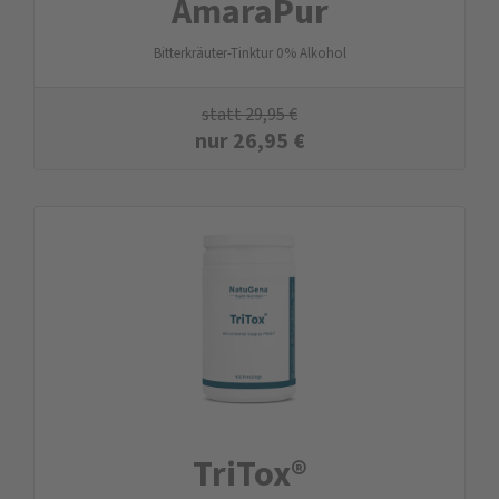
AmaraPur
Bitterkräuter-Tinktur 0 % Alkohol
statt
29,95
€
nur
26,95
€
TriTox®