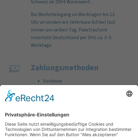
Schweiz ab 200 € Warenwert.
Bei Bestelleingang an Werktagen bis 12
Uhr versenden wir lieferbare Artikel fast
immer am selben Tag. Paketlaufzeit
innerhalb Deutschland per DHL ca. 3–5
Werktage.
Zahlungs­methoden
Vorkasse
Rechnung
Bankeinzug
Kreditkarte (VISA & MasterCard)
PayPal
Support
Kostenlose Beratung vor und nach dem