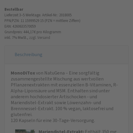
Bestellbar
Lieferzeit 3–5 Werktage.
Artikel-Nr.: 2018005
PPN/PZN: 11 15999529 15 (PZN = mittlere Ziffern)
EAN: 4260633570059
Grundpreis: 444,17 €
pro Kilogramm
inkl. 7% MwSt.,
zzgl. Versand
Beschreibung
MonoDiTox
von NatuGena – Eine sorgfältig
zusammengestellte Mischung aus wertvollen
Pflanzenextrakten mit essenziellen B-Vitaminen, R-
Alpha-Liponsäure und MSM. Enthalten sind unter
anderem hochdosierter Artischocken - und
Mariendistel-Extrakt sowie Löwenzahn- und
Brennnessel-Extrakt. 100 % vegan, laktosefrei und
glutenfrei.
120 Kapseln für eine 30-Tage-Versorgung.
Mariendistel-Extrakt:
Enthält 350 mg