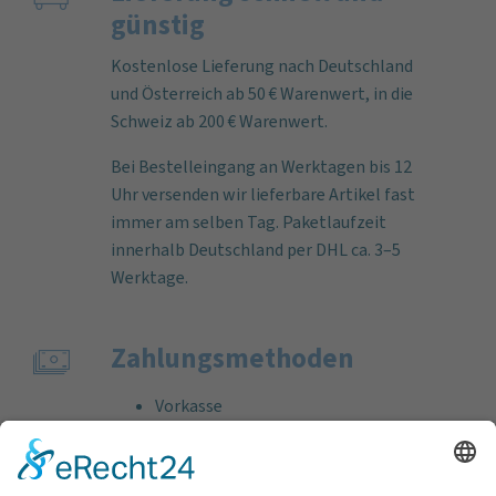
günstig
Kostenlose Lieferung nach Deutschland
und Österreich ab 50 € Warenwert, in die
Schweiz ab 200 € Warenwert.
Bei Bestelleingang an Werktagen bis 12
Uhr versenden wir lieferbare Artikel fast
immer am selben Tag. Paketlaufzeit
innerhalb Deutschland per DHL ca. 3–5
Werktage.
Zahlungs­methoden
Vorkasse
Rechnung
Bankeinzug
Kreditkarte (VISA & MasterCard)