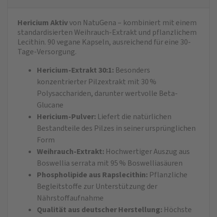
Hericium Aktiv
von NatuGena – kombiniert mit einem
standardisierten Weihrauch‑Extrakt und pflanzlichem
Lecithin. 90 vegane Kapseln, ausreichend für eine 30-
Tage-Versorgung.
Hericium-Extrakt 30:1:
Besonders
konzentrierter Pilzextrakt mit 30 %
Polysacchariden, darunter wertvolle Beta-
Glucane
Hericium-Pulver:
Liefert die natürlichen
Bestandteile des Pilzes in seiner ursprünglichen
Form
Weihrauch-Extrakt:
Hochwertiger Auszug aus
Boswellia serrata mit 95 % Boswelliasäuren
Phospholipide aus Rapslecithin:
Pflanzliche
Begleitstoffe zur Unterstützung der
Nährstoffaufnahme
Qualität aus deutscher Herstellung:
Höchste