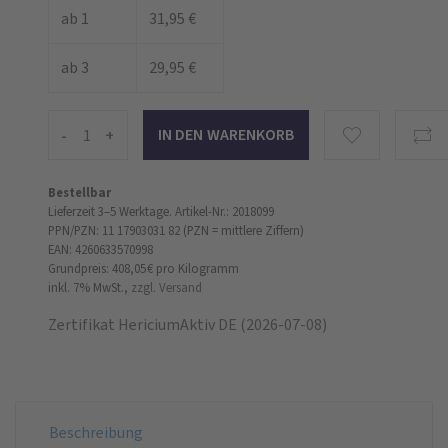
ab 1
31,95 €
ab 3
29,95 €
-
+
Bestellbar
Lieferzeit 3–5 Werktage.
Artikel-Nr.: 2018099
PPN/PZN: 11 17903031 82 (PZN = mittlere Ziffern)
EAN: 4260633570998
Grundpreis: 408,05 €
pro Kilogramm
inkl. 7% MwSt.,
zzgl. Versand
Zertifikat HericiumAktiv DE (2026-07-08)
Beschreibung