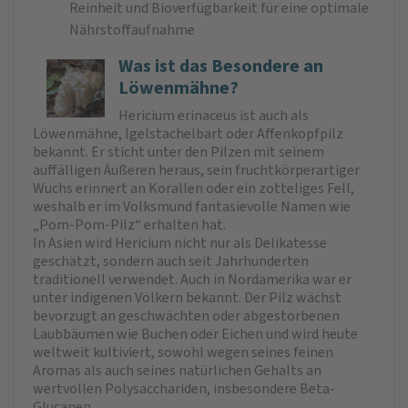
Reinheit und Bioverfügbarkeit für eine optimale
Nährstoffaufnahme
Was ist das Besondere an
Löwenmähne?
Hericium erinaceus ist auch als
Löwenmähne, Igelstachelbart oder Affen­kopfpilz
bekannt. Er sticht unter den Pilzen mit seinem
auffälligen Äußeren heraus, sein fruchtkörperartiger
Wuchs erinnert an Korallen oder ein zotteliges Fell,
weshalb er im Volksmund fantasievolle Namen wie
„Pom-Pom-Pilz“ erhalten hat.
In Asien wird Hericium nicht nur als Delikatesse
geschätzt, sondern auch seit Jahrhunderten
traditionell verwendet. Auch in Nordamerika war er
unter indigenen Völkern bekannt. Der Pilz wächst
bevorzugt an geschwächten oder abgestorbenen
Laubbäumen wie Buchen oder Eichen und wird heute
weltweit kultiviert, sowohl wegen seines feinen
Aromas als auch seines natürlichen Gehalts an
wertvollen Polysacchariden, insbesondere Beta-
Glucanen.