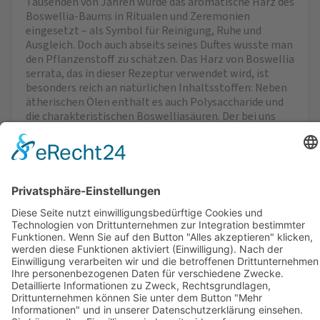
Tausenden von Jahren wurde das aromatische Harz des
Boswellia-Baums in Ritualen und Zeremonien
eingesetzt – als Symbol für Reinigung, Ruhe und
Ausgleich. Doch auch abseits seines Duftes wusste man
den Pflanzenstoff zu schätzen. Das Harz von Boswellia
serrata, das in dieser Rezeptur verwendet wird, ist
besonders reich an natürlichen Inhaltsstoffen: Neben
ätherischen Ölen enthält es auch Polysaccharide und
die charakteristischen Boswelliasäuren. Der bei uns
eingesetzte Weihrauch stammt aus Boswellia serrata
und wurde auf 95 % Boswelliasäuren standardisiert.
Enthalten ist auch Lecithin aus Raps, das dem Produkt
natürliche Phospholi­pide bereitstellt.
Verzehrempfehlung
Inhaltsstoffe/Zusammensetzung