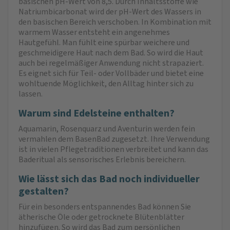
basischen pH-Wert von 8,5. Durch Inhaltsstoffe wie
Natriumbicarbonat wird der pH-Wert des Wassers in
den basischen Bereich verschoben. In Kombination mit
warmem Wasser entsteht ein angenehmes
Hautgefühl. Man fühlt eine spürbar weichere und
geschmeidigere Haut nach dem Bad. So wird die Haut
auch bei regelmäßiger Anwendung nicht strapaziert.
Es eignet sich für Teil- oder Vollbäder und bietet eine
wohltuende Möglichkeit, den Alltag hinter sich zu
lassen.
Warum sind Edelsteine enthalten?
Aquamarin, Rosenquarz und Aventurin werden fein
vermahlen dem BasenBad zugesetzt. Ihre Verwendung
ist in vielen Pflegetraditionen verbreitet und kann das
Baderitual als sensorisches Erlebnis bereichern.
Wie lässt sich das Bad noch individueller
gestalten?
Für ein besonders entspannendes Bad können Sie
ätherische Öle oder getrocknete Blütenblätter
hinzufügen. So wird das Bad zum persönlichen