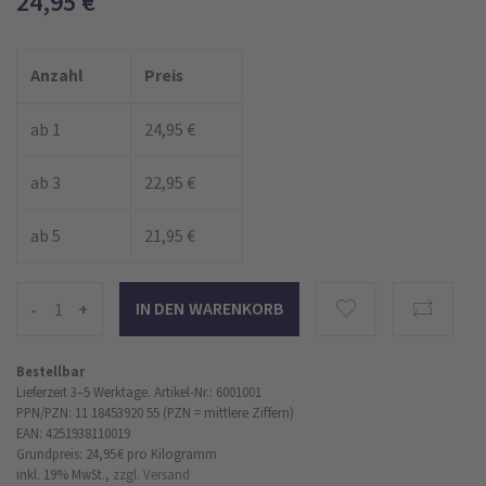
24,95
€
Anzahl
Preis
ab 1
24,95 €
ab 3
22,95 €
ab 5
21,95 €
-
+
Bestellbar
Lieferzeit 3–5 Werktage.
Artikel-Nr.: 6001001
PPN/PZN: 11 18453920 55 (PZN = mittlere Ziffern)
EAN: 4251938110019
Grundpreis: 24,95 €
pro Kilogramm
inkl. 19% MwSt.,
zzgl. Versand