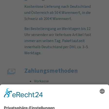
Kostenlose Lieferung nach Deutschland
und Österreich ab 50 € Warenwert, in die
Schweiz ab 200 € Warenwert.
Bei Bestelleingang an Werktagen bis 12
Uhr versenden wir lieferbare Artikel fast
immer am selben Tag. Paketlaufzeit
innerhalb Deutschland per DHL ca. 3–5
Werktage.
Zahlungs­methoden
Vorkasse
Rechnung
Bankeinzug
Kreditkarte (VISA & MasterCard)
PayPal