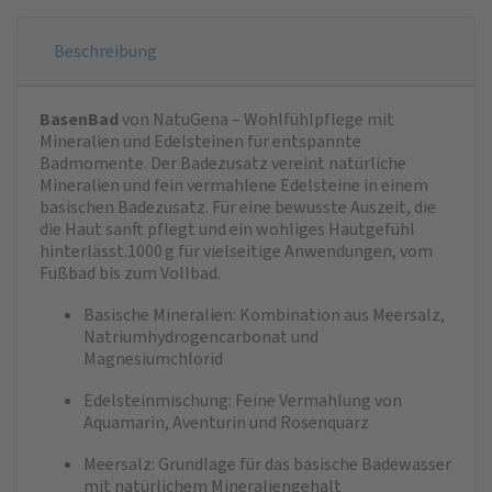
Beschreibung
BasenBad
von NatuGena – Wohlfühlpflege mit
Mineralien und Edelsteinen für entspannte
Badmomente. Der Badezusatz vereint natürliche
Mineralien und fein vermahlene Edelsteine in einem
basischen Badezusatz. Für eine bewusste Auszeit, die
die Haut sanft pflegt und ein wohliges Hautgefühl
hinterlässt.1000 g für vielseitige Anwendungen, vom
Fußbad bis zum Vollbad.
Basische Mineralien: Kombination aus Meersalz,
Natriumhydrogencarbonat und
Magnesiumchlorid
Edelsteinmischung: Feine Vermahlung von
Aquamarin, Aventurin und Rosenquarz
Meersalz: Grundlage für das basische Badewasser
mit natürlichem Mineraliengehalt