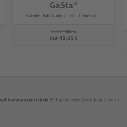
GaSta®
Glutenfreie Ballaststoffe, Vitamine & Mineralstoffe
statt
44,95
€
nur
40,95
€
-Willkommensgutschein
für Ihre nächste Bestellung sichern!