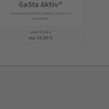
GaSta Aktiv®
Glutenfreie Ballaststoffe, Bakterien, Vitamine &
Mineralstoffe
statt
59,95
€
nur
53,95
€