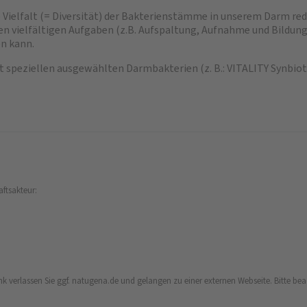
Vielfalt (= Diversität) der Bakterienstämme in unserem Darm redu
en vielfältigen Aufgaben (z.B. Aufspaltung, Aufnahme und Bildun
n kann.
t speziellen ausgewählten Darmbakterien (z. B.: VITALITY Synbiot
aftsakteur:
k verlassen Sie ggf. natugena.de und gelangen zu einer externen Webseite. Bitte beach