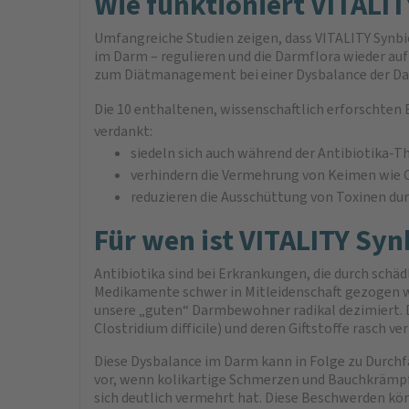
Wie funktioniert VITALIT
Umfangreiche Studien zeigen, dass VITALITY Synbi
im Darm – regulieren und die Darmflora wieder auf
zum Diätmanagement bei einer Dysbalance der Dar
Die 10 enthaltenen, wissenschaftlich erforscht
verdankt:
siedeln sich auch während der Antibiotika-T
verhindern die Vermehrung von Keimen wie Cl
reduzieren die Ausschüttung von Toxinen durc
Für wen ist VITALITY Syn
Antibiotika sind bei Erkrankungen, die durch schä
Medikamente schwer in Mitleidenschaft gezogen wi
unsere „guten“ Darmbewohner radikal dezimiert. Di
Clostridium difficile) und deren Giftstoffe rasch v
Diese Dysbalance im Darm kann in Folge zu Durchfä
vor, wenn kolikartige Schmerzen und Bauchkrämpfe 
sich deutlich vermehrt hat. Diese Beschwerden kö