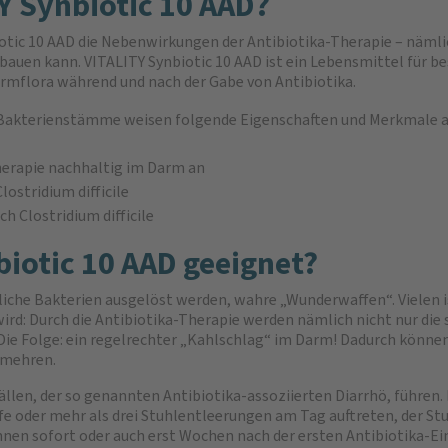
Y Synbiotic 10 AAD?
otic 10 AAD die Nebenwirkungen der Antibiotika-Therapie – nämli
bauen kann. VITALITY Synbiotic 10 AAD ist ein Lebensmittel für b
mflora während und nach der Gabe von Antibiotika.
en Bakterienstämme weisen folgende Eigenschaften und Merkmale 
herapie nachhaltig im Darm an
ostridium difficile
h Clostridium difficile
biotic 10 AAD geeignet?
dliche Bakterien ausgelöst werden, wahre „Wunderwaffen“. Vielen i
rd: Durch die Antibiotika-Therapie werden nämlich nicht nur die 
e Folge: ein regelrechter „Kahlschlag“ im Darm! Dadurch können s
ermehren.
llen, der so genannten Antibiotika-assoziierten Diarrhö, führen. 
oder mehr als drei Stuhlentleerungen am Tag auftreten, der Stuh
nnen sofort oder auch erst Wochen nach der ersten Antibiotika-E