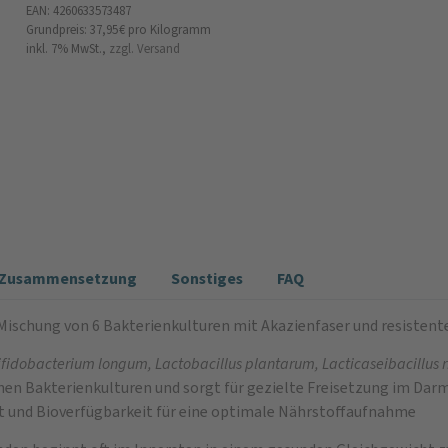
EAN: 4260633573487
Grundpreis: 37,95 €
pro Kilogramm
inkl. 7% MwSt.,
zzgl. Versand
e/Zusammensetzung
Sonstiges
FAQ
Mischung von 6 Bakterienkulturen mit Akazienfaser und resistent
ifidobacterium longum, Lactobacillus plantarum, Lacticaseibacillus
hen Bakterienkulturen und sorgt für gezielte Freisetzung im Dar
 und Bioverfügbarkeit für eine optimale Nährstoffaufnahme