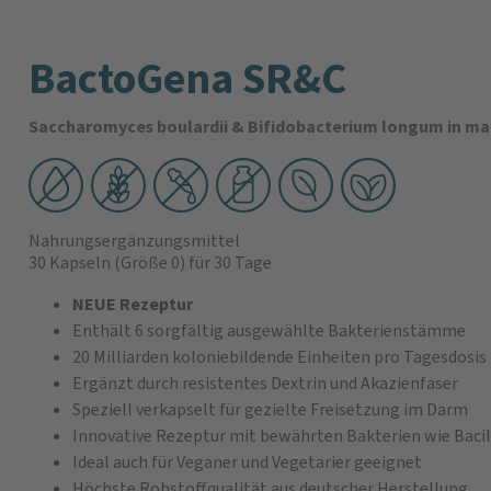
BactoGena SR&C
Saccharomyces boulardii & Bifidobacterium longum in ma
Nahrungsergänzungsmittel
30 Kapseln
(Größe 0)
für 30 Tage
NEUE Rezeptur
Enthält 6 sorgfältig ausgewählte Bakterienstämme
20 Milliarden koloniebildende Einheiten pro Tagesdosis
Ergänzt durch resistentes Dextrin und Akazienfaser
Speziell verkapselt für gezielte Freisetzung im Darm
Innovative Rezeptur mit bewährten Bakterien wie Bacill
Ideal auch für Veganer und Vegetarier geeignet
Höchste Rohstoffqualität aus deutscher Herstellung