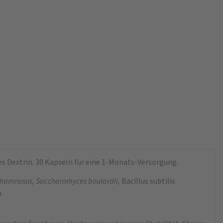
es Dextrin. 30 Kapseln für eine 1-Monats-Versorgung.
 rhamnosus, Saccharomyces boulardii,
Bacillus subtilis
m