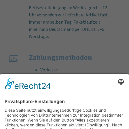
Bei Bestelleingang an Werktagen bis 12
Uhr versenden wir lieferbare Artikel fast
immer am selben Tag. Paketlaufzeit
innerhalb Deutschland per DHL ca. 3–5
Werktage.
Zahlungs­methoden
Vorkasse
Rechnung
Bankeinzug
Kreditkarte (VISA & MasterCard)
PayPal
Support
Kostenlose Beratung vor und nach dem
Kauf!