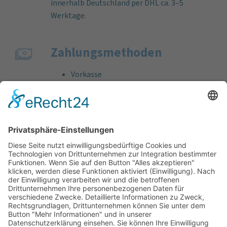
innerhalb Deutschland per DHL ca. 3–5
Werktage.
Zahlungs­methoden
Vorkasse
Rechnung
Bankeinzug
Kreditkarte (VISA & MasterCard)
PayPal
Support
Kostenlose Beratung vor und nach dem
Kauf!
Qualität