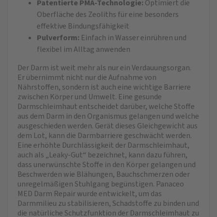
Patentierte PMA-Technologie:
Optimiert die
Oberfläche des Zeoliths für eine besonders
effektive Bindungsfähigkeit
Pulverform:
Einfach in Wasser einrühren und
flexibel im Alltag anwenden
Der Darm ist weit mehr als nur ein Verdauungsorgan.
Er übernimmt nicht nur die Aufnahme von
Nährstoffen, sondern ist auch eine wichtige Barriere
zwischen Körper und Umwelt. Eine gesunde
Darmschleimhaut entscheidet darüber, welche Stoffe
aus dem Darm in den Organismus gelangen und welche
ausgeschieden werden. Gerät dieses Gleichgewicht aus
dem Lot, kann die Darmbarriere geschwächt werden.
Eine erhöhte Durchlässigkeit der Darmschleimhaut,
auch als „Leaky-Gut“ bezeichnet, kann dazu führen,
dass unerwünschte Stoffe in den Körper gelangen und
Beschwerden wie Blähungen, Bauchschmerzen oder
unregelmäßigen Stuhlgang begünstigen. Panaceo
MED Darm Repair wurde entwickelt, um das
Darmmilieu zu stabilisieren, Schadstoffe zu binden und
die natürliche Schutzfunktion der Darmschleimhaut zu