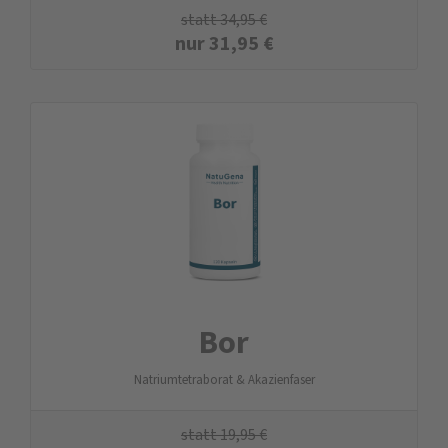
statt
34,95
€
nur
31,95
€
Bor
Natriumtetraborat & Akazienfaser
statt
19,95
€