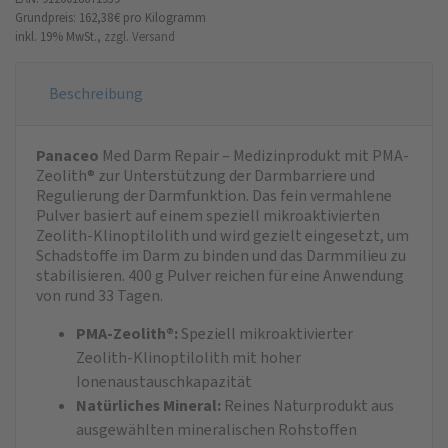
Grundpreis: 162,38 €
pro Kilogramm
inkl. 19% MwSt.,
zzgl. Versand
Beschreibung
Panaceo
Med Darm Repair – Medizinprodukt mit PMA-
Zeolith® zur Unterstützung der Darmbarriere und
Regulierung der Darmfunktion. Das fein vermahlene
Pulver basiert auf einem speziell mikroaktivierten
Zeolith-Klinoptilolith und wird gezielt eingesetzt, um
Schadstoffe im Darm zu binden und das Darmmilieu zu
stabilisieren. 400 g Pulver reichen für eine Anwendung
von rund 33 Tagen.
PMA-Zeolith®:
Speziell mikroaktivierter
Zeolith-Klinoptilolith mit hoher
Ionenaustauschkapazität
Natürliches Mineral:
Reines Naturprodukt aus
ausgewählten mineralischen Rohstoffen