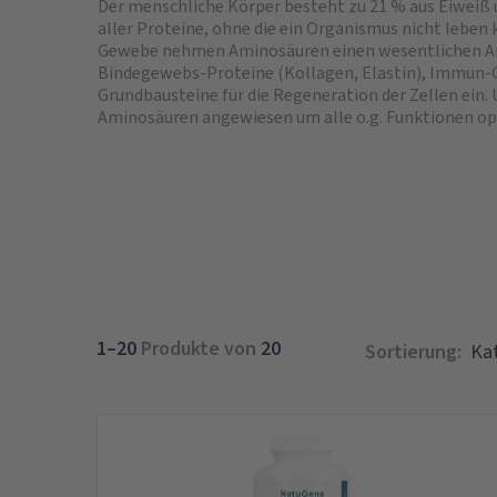
Der menschliche Körper besteht zu 21 % aus Eiweiß 
aller Proteine, ohne die ein Organismus nicht leben
Gewebe nehmen Aminosäuren einen wesentlichen Ant
Bindegewebs-Proteine (Kollagen, Elastin), Immun-G
Grundbausteine für die Regeneration der Zellen ein. 
Aminosäuren angewiesen um alle o.g. Funktionen op
1–20
Produkte von
20
Sortierung: