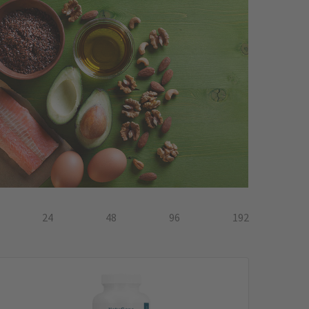
24
48
96
192