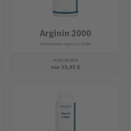
Arginin 2000
Hochdosiertes Arginin & Citrullin
statt
39,95
€
nur
35,95
€