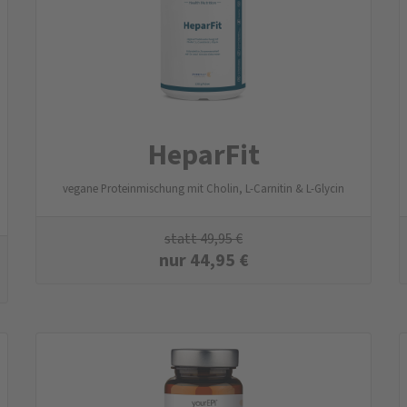
HeparFit
vegane Proteinmischung mit Cholin, L-Carnitin & L-Glycin
statt
49,95
€
nur
44,95
€