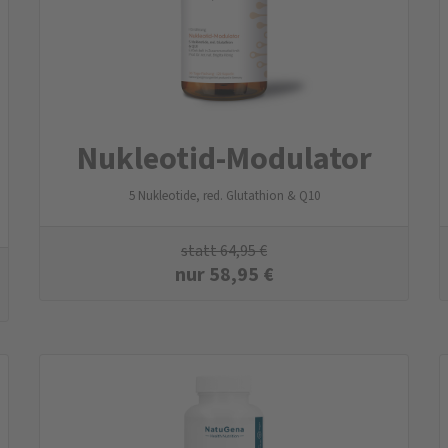
Nukleotid-Modulator
5 Nukleotide, red. Glutathion & Q10
statt
64,95
€
nur
58,95
€