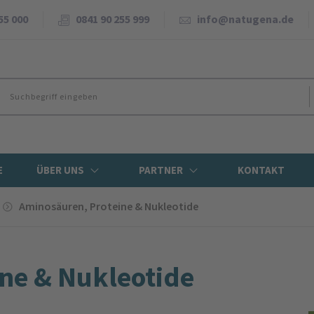
55 000
0841 90 255 999
info@natugena.de
E
ÜBER UNS
PARTNER
KONTAKT
Amino­säuren, Proteine & Nukleotide
ine & Nukleotide