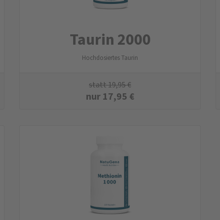
Taurin 2000
Hochdosiertes Taurin
statt
19,95
€
nur
17,95
€