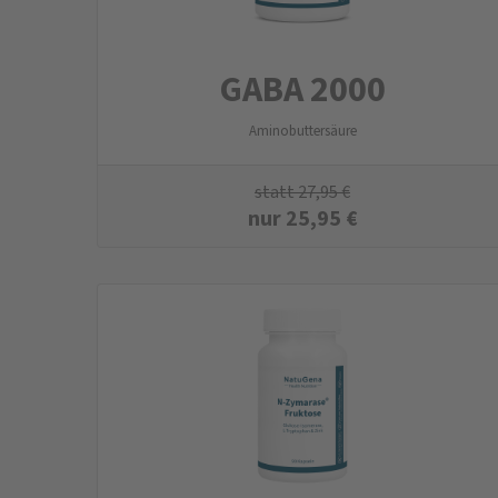
GABA 2000
Aminobuttersäure
statt
27,95
€
nur
25,95
€