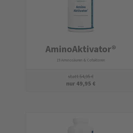
AminoAktivator®
19 Aminosäuren & Cofaktoren
statt
54,95
€
nur
49,95
€