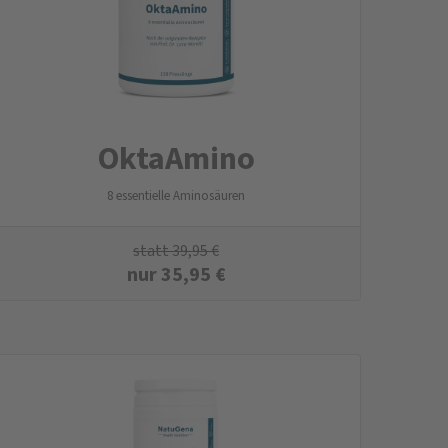
Okta­Amino
8 essentielle Aminosäuren
statt
39,95
€
nur
35,95
€