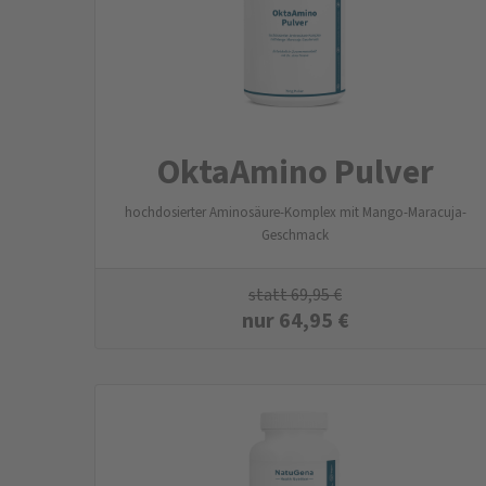
OktaAmino Pulver
hochdosierter Aminosäure-Komplex mit Mango-Maracuja-
Geschmack
statt
69,95
€
nur
64,95
€