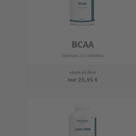
BCAA
Optimales 2:1:1-Verhältnis
statt
27,95
€
nur
25,95
€