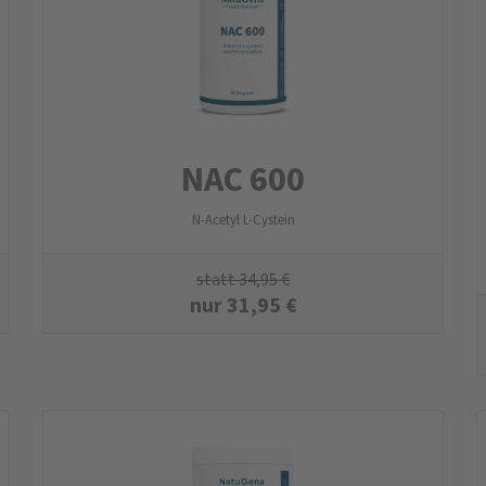
NAC 600
N-Acetyl L-Cystein
statt
34,95
€
nur
31,95
€