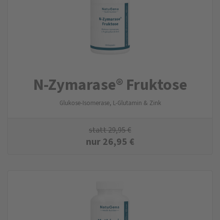
N-Zymarase® Fruktose
Glukose-Isomerase, L-Glutamin & Zink
statt
29,95
€
nur
26,95
€