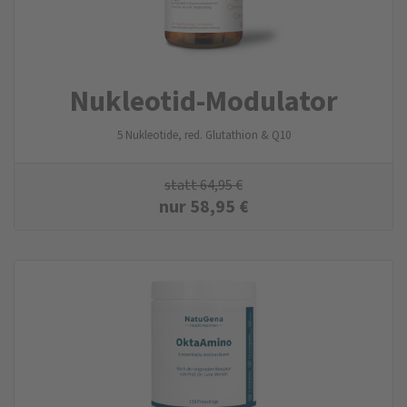
Nukleotid-Modulator
5 Nukleotide, red. Glutathion & Q10
statt
64,95
€
nur
58,95
€