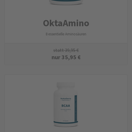
Okta­Amino
8 essentielle Aminosäuren
statt
39,95
€
nur
35,95
€