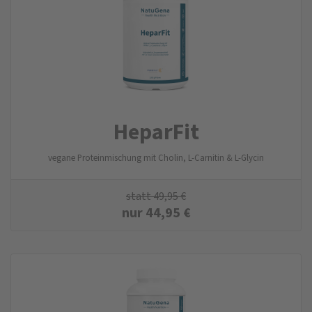
HeparFit
vegane Proteinmischung mit Cholin, L-Carnitin & L-Glycin
statt
49,95
€
nur
44,95
€