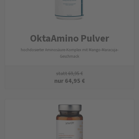
OktaAmino Pulver
hochdosierter Aminosäure-Komplex mit Mango-Maracuja-
Geschmack
statt
69,95
€
nur
64,95
€