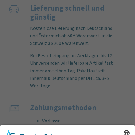
Lieferung schnell und
günstig
Kostenlose Lieferung nach Deutschland
und Österreich ab 50 € Warenwert, in die
Schweiz ab 200 € Warenwert.
Bei Bestelleingang an Werktagen bis 12
Uhr versenden wir lieferbare Artikel fast
immer am selben Tag. Paketlaufzeit
innerhalb Deutschland per DHL ca. 3–5
Werktage.
Zahlungs­methoden
Vorkasse
Rechnung