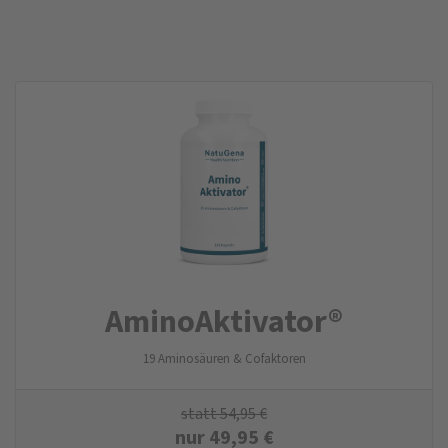
AminoAktivator®
19 Aminosäuren & Cofaktoren
statt
54,95
€
nur
49,95
€