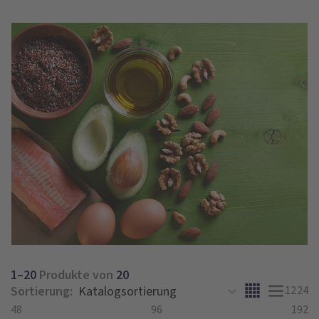
1–20
Produkte von
20
Sortierung:
12
24
48
96
192