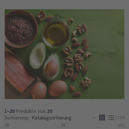
1–20
Produkte von
20
Sortierung:
12
24
48
96
192