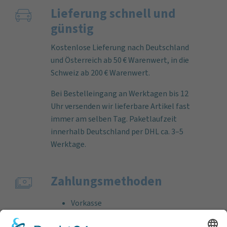
Lieferung schnell und
günstig
Kostenlose Lieferung nach Deutschland
und Österreich ab 50 € Warenwert, in die
Schweiz ab 200 € Warenwert.
Bei Bestelleingang an Werktagen bis 12
Uhr versenden wir lieferbare Artikel fast
immer am selben Tag. Paketlaufzeit
innerhalb Deutschland per DHL ca. 3–5
Werktage.
Zahlungs­methoden
Vorkasse
Rechnung