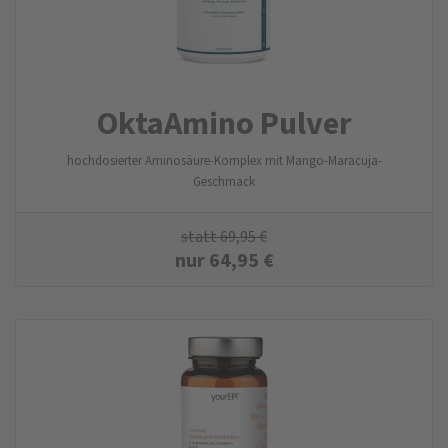
OktaAmino Pulver
hochdosierter Aminosäure-Komplex mit Mango-Maracuja-
Geschmack
statt
69,95
€
nur
64,95
€