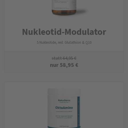
Nukleotid-Modulator
5 Nukleotide, red. Glutathion & Q10
statt
64,95
€
nur
58,95
€