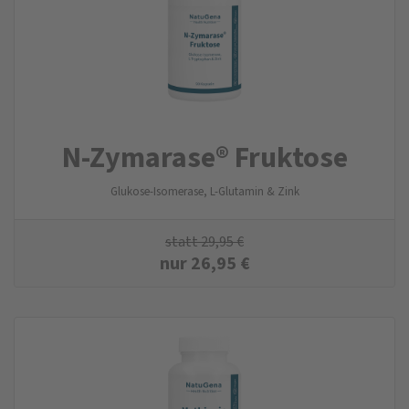
N-Zymarase® Fruktose
Glukose-Isomerase, L-Glutamin & Zink
statt
29,95
€
nur
26,95
€