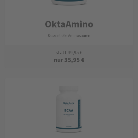
Okta­Amino
8 essentielle Aminosäuren
statt
39,95
€
nur
35,95
€