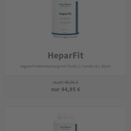
HeparFit
vegane Proteinmischung mit Cholin, L-Carnitin & L-Glycin
statt
49,95
€
nur
44,95
€