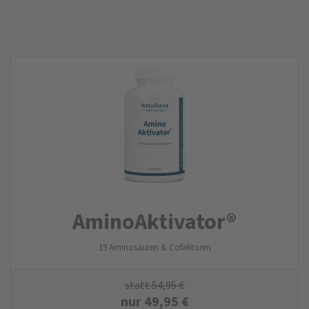
AminoAktivator®
19 Aminosäuren & Cofaktoren
statt
54,95
€
nur
49,95
€