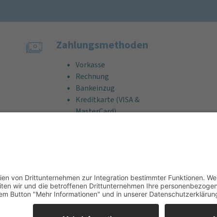
Zahlungs­methoden
Vorkasse
Rechnung
Bankeinzug
Kreditkarte (VISA &
MasterCard)
PayPal
Support
Kostenlose Beratung vor und nach
dem Kauf!