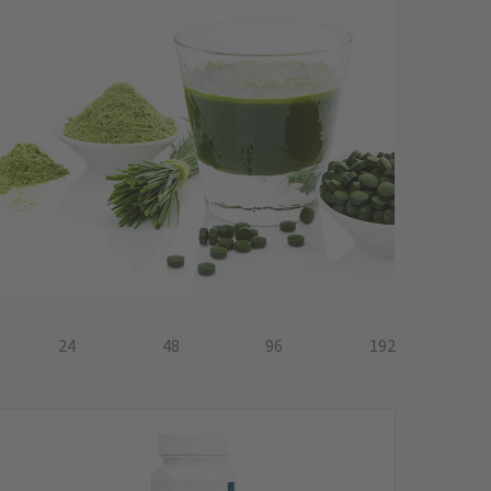
24
48
96
192