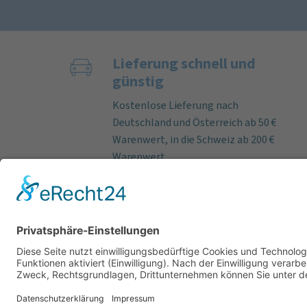
Lieferung schnell und
günstig
Kostenlose Lieferung nach
Deutschland und Österreich ab 50 €
Warenwert, in die Schweiz ab 200 €
Warenwert.
Bei Bestelleingang an Werktagen
bis 12 Uhr versenden wir lieferbare
Artikel fast immer am selben Tag.
Paketlaufzeit innerhalb
Deutschland per DHL ca. 3–5
Werktage.