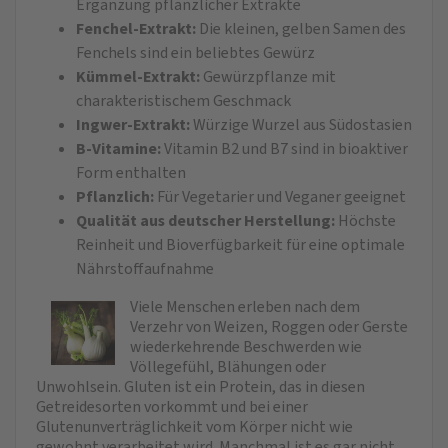
Ergänzung pflanzlicher Extrakte
Fenchel‑Extrakt:
Die kleinen, gelben Samen des
Fenchels sind ein beliebtes Gewürz
Kümmel‑Extrakt:
Gewürzpflanze mit
charakteristischem Geschmack
Ingwer‑Extrakt:
Würzige Wurzel aus Südostasien
B-Vitamine:
Vitamin B2 und B7 sind in bioaktiver
Form enthalten
Pflanzlich:
Für Vegetarier und Veganer geeignet
Qualität aus deutscher Herstellung:
Höchste
Reinheit und Bioverfügbarkeit für eine optimale
Nährstoffaufnahme
Viele Menschen erleben nach dem
Verzehr von Weizen, Roggen oder Gerste
wiederkehrende Beschwerden wie
Völlegefühl, Blähungen oder
Unwohlsein. Gluten ist ein Protein, das in diesen
Getreidesorten vorkommt und bei einer
Glutenunverträglichkeit vom Körper nicht wie
gewohnt verarbeitet wird. Manchmal ist es gar nicht