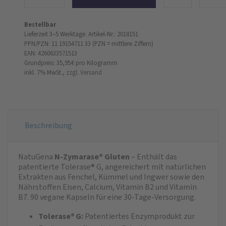
Bestellbar
Lieferzeit 3–5 Werktage.
Artikel-Nr.: 2018151
PPN/PZN: 11 19154711 33 (PZN = mittlere Ziffern)
EAN: 4260633571513
Grundpreis: 35,95 €
pro Kilogramm
inkl. 7% MwSt.,
zzgl. Versand
Beschreibung
NatuGena
N-Zymarase® Gluten
– Enthält das
patentierte Tolerase® G, angereichert mit natürlichen
Extrakten aus Fenchel, Kümmel und Ingwer sowie den
Nährstoffen Eisen, Calcium, Vitamin B2 und Vitamin
B7. 90 vegane Kapseln für eine 30-Tage-Versorgung.
Tolerase® G:
Patentiertes Enzymprodukt zur