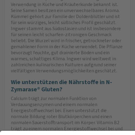
Verwendung in Küche und Kräuterkunde bekannt ist.
Seine Samen besitzen ein unverwechselbares Aroma.
Kümmel gehört zur Familie der Doldenblütler und ist
für sein würziges, leicht süßliches Profil geschätzt.
Ingwer stammt aus Südostasien und ist insbesondere
für seinen leicht scharfen‑zitronigen Geschmack
beliebt. Die Wurzel wird in frischer, getrockneter oder
gemahlener Form in der Küche verwendet. Die Pflanze
bevor­zugt feuchte, gut drainierte Böden und ein
warmes, schattiges Klima. Ingwer wird weltweit in
zahlreichen kulinarischen Kulturen aufgrund seiner
vielfältigen Verwendungsmöglichkeiten geschätzt.
Wie unterstützen die Nährstoffe in N-
Zymarase® Gluten?
Calcium trägt zur normalen Funktion von
Verdauungsenzymen und einem normalen
Energiestoffwechsel bei. Eisen unterstützt die
normale Bildung roter Blutkörperchen und einen
normalen Sauerstofftransport im Körper. Vitamin B2
trägt zu einem normalen Energiestoffwechsel bei und
hilft, die Zellen vor oxidativem Stress zu schützen.