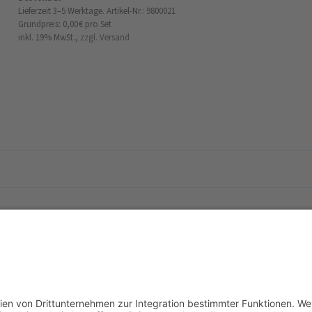
Lieferzeit 3–5 Werktage.
Artikel-Nr.: 9800021
Grundpreis: 0,00 €
pro Set
inkl. 19% MwSt.,
zzgl. Versand