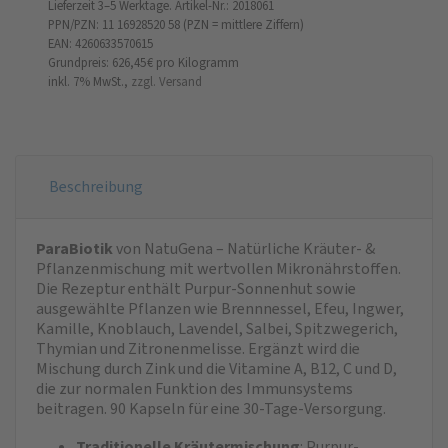
Lieferzeit 3–5 Werktage.
Artikel-Nr.: 2018061
PPN/PZN: 11 16928520 58 (PZN = mittlere Ziffern)
EAN: 4260633570615
Grundpreis: 626,45 €
pro Kilogramm
inkl. 7% MwSt.,
zzgl. Versand
Beschreibung
ParaBiotik
von NatuGena – Natürliche Kräuter- &
Pflanzenmischung mit wertvollen Mikronährstoffen.
Die Rezeptur enthält Purpur-Sonnenhut sowie
ausgewählte Pflanzen wie Brennnessel, Efeu, Ingwer,
Kamille, Knoblauch, Lavendel, Salbei, Spitzwegerich,
Thymian und Zitronenmelisse. Ergänzt wird die
Mischung durch Zink und die Vitamine A, B12, C und D,
die zur normalen Funktion des Immunsystems
beitragen. 90 Kapseln für eine 30-Tage-Versorgung.
Traditionelle Kräutermischung
: Purpur-