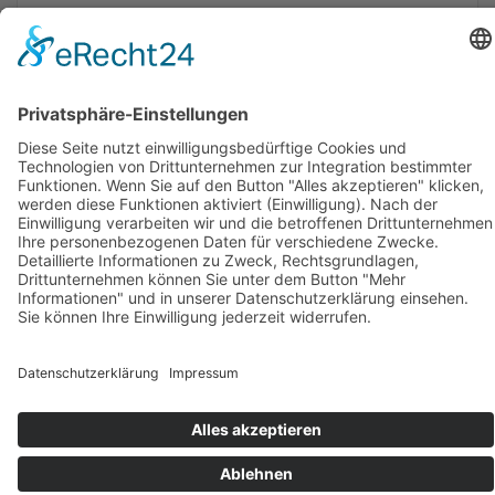
Verzehrempfehlung
Inhaltsstoffe/Zusammensetzung
Health Claims
Sonstiges
FAQ