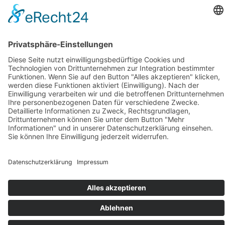
Verzehrempfehlung
Inhaltsstoffe/Zusammensetzung
Health Claims
Sonstiges
FAQ