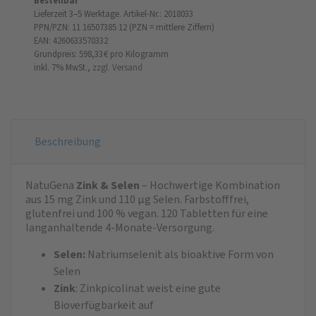
Bestellbar
Lieferzeit 3–5 Werktage.
Artikel-Nr.: 2018033
PPN/PZN: 11 16507385 12 (PZN = mittlere Ziffern)
EAN: 4260633570332
Grundpreis: 598,33 €
pro Kilogramm
inkl. 7% MwSt.,
zzgl. Versand
Beschreibung
NatuGena
Zink & Selen
– Hochwertige Kombination
aus 15 mg Zink und 110 µg Selen. Farbstofffrei,
glutenfrei und 100 % vegan. 120 Tabletten für eine
langanhaltende 4-Monate-Versorgung.
Selen:
Natriumselenit als bioaktive Form von
Selen
Zink
: Zinkpicolinat weist eine gute
Bioverfügbarkeit auf