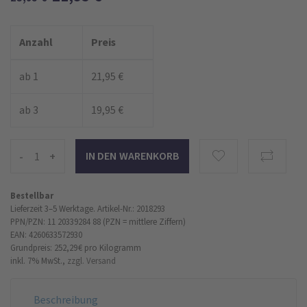
Anzahl
Preis
ab 1
21,95 €
ab 3
19,95 €
-
+
Bestellbar
Lieferzeit 3–5 Werktage.
Artikel-Nr.: 2018293
PPN/PZN: 11 20339284 88 (PZN = mittlere Ziffern)
EAN: 4260633572930
Grundpreis: 252,29 €
pro Kilogramm
inkl. 7% MwSt.,
zzgl. Versand
Beschreibung