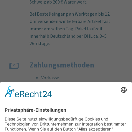
Schweiz ab 200 € Warenwert.
Bei Bestelleingang an Werktagen bis 12
Uhr versenden wir lieferbare Artikel fast
immer am selben Tag. Paketlaufzeit
innerhalb Deutschland per DHL ca. 3–5
Werktage.
Zahlungs­methoden
Vorkasse
Rechnung
Bankeinzug
Kreditkarte (VISA & MasterCard)
PayPal
Support
Kostenlose Beratung vor und nach dem