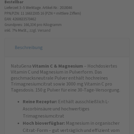
Bestellbar
Lieferzeit 3–5 Werktage.
Artikel-Nr.: 2018046
PPN/PZN: 11 16632305 16 (PZN = mittlere Ziffern)
EAN: 4260633570462
Grundpreis: 166,33 €
pro Kilogramm
inkl. 7% MwSt.,
zzgl. Versand
Beschreibung
NatuGena
Vitamin C & Magnesium
– Hochdosiertes
Vitamin C und Magnesium in Pulverform. Das
geschmacksneutrale Pulver enthält hochreines
Trimagnesiumcitrat sowie 3000 mg Vitamin C pro
Tagesdosis. 150 g Pulver für eine 30-Tage-Versorgung.
Reine Rezeptur:
Enthält ausschließlich L-
Ascorbinsäure und hochwertiges
Trimagnesiumcitrat
Hoch bioverfügbar:
Magnesium in organischer
Citrat-Form – gut verträglich und effizient vom