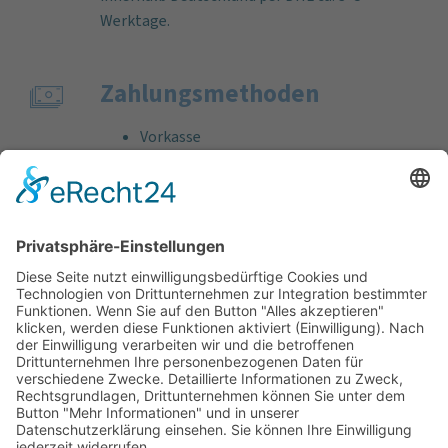
Werktage.
Zahlungs­methoden
Vorkasse
Rechnung
Bankeinzug
Kreditkarte (VISA & MasterCard)
PayPal
Support
Kostenlose Beratung vor und nach dem
Kauf!
Qualität