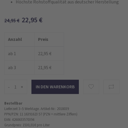
Höchste Rohstoffqualität aus deutscher Herstellung
22,95
€
24,95
€
Anzahl
Preis
ab 1
22,95 €
ab 3
21,95 €
-
+
Bestellbar
Lieferzeit 3–5 Werktage.
Artikel-Nr.: 2018039
PPN/PZN: 11 16391623 57 (PZN = mittlere Ziffern)
EAN: 4260633570394
Grundpreis: 1530,01 €
pro Liter