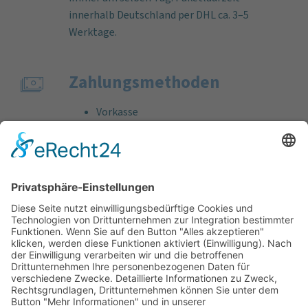
innerhalb Deutschland per DHL ca. 3–5
Werktage.
Zahlungs­methoden
Vorkasse
Rechnung
Bankeinzug
Kreditkarte (VISA & MasterCard)
PayPal
Support
Kostenlose Beratung vor und nach dem
Kauf!
Qualität