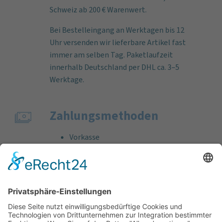
Schweiz ab 200 € Warenwert.
Bei Bestelleingang an Werktagen bis 12
Uhr versenden wir lieferbare Artikel fast
immer am selben Tag. Paketlaufzeit
innerhalb Deutschland per DHL ca. 3–5
Werktage.
Zahlungs­methoden
Vorkasse
Rechnung
Bankeinzug
Kreditkarte (VISA & MasterCard)
PayPal
Support