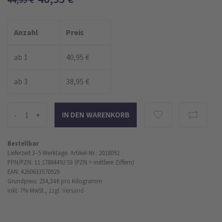
44,95
€
Anzahl
Preis
ab 1
40,95 €
ab 3
38,95 €
-
+
Bestellbar
Lieferzeit 3–5 Werktage.
Artikel-Nr.: 2018092
PPN/PZN: 11 17884492 53 (PZN = mittlere Ziffern)
EAN: 4260633570929
Grundpreis: 234,34 €
pro Kilogramm
inkl. 7% MwSt.,
zzgl. Versand