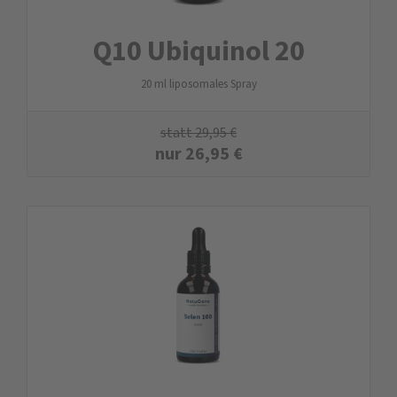
Q10 Ubiquinol 20
20 ml liposomales Spray
statt
29,95
€
nur
26,95
€