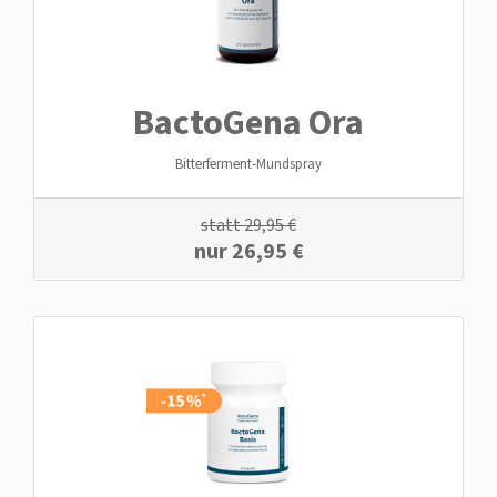
BactoGena Ora
Bitterferment-Mundspray
statt
29,95
€
nur
26,95
€