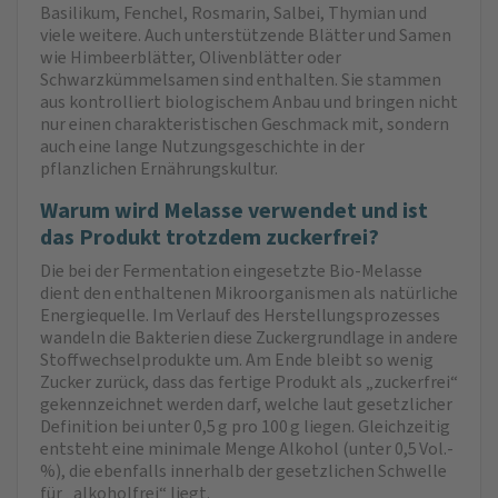
Basilikum, Fenchel, Rosmarin, Salbei, Thymian und
viele weitere. Auch unterstützende Blätter und Samen
wie Himbeerblätter, Olivenblätter oder
Schwarzkümmelsamen sind enthalten. Sie stammen
aus kontrolliert biologischem Anbau und bringen nicht
nur einen charakteristischen Geschmack mit, sondern
auch eine lange Nutzungsgeschichte in der
pflanzlichen Ernährungskultur.
Warum wird Melasse verwendet und ist
das Produkt trotzdem zuckerfrei?
Die bei der Fermentation eingesetzte Bio-Melasse
dient den enthaltenen Mikroorganismen als natürliche
Energiequelle. Im Verlauf des Herstellungsprozesses
wandeln die Bakterien diese Zuckergrundlage in andere
Stoffwechselprodukte um. Am Ende bleibt so wenig
Zucker zurück, dass das fertige Produkt als „zuckerfrei“
gekennzeichnet werden darf, welche laut gesetzlicher
Definition bei unter 0,5 g pro 100 g liegen. Gleichzeitig
entsteht eine minimale Menge Alkohol (unter 0,5 Vol.-
%), die ebenfalls innerhalb der gesetzlichen Schwelle
für „alkoholfrei“ liegt.