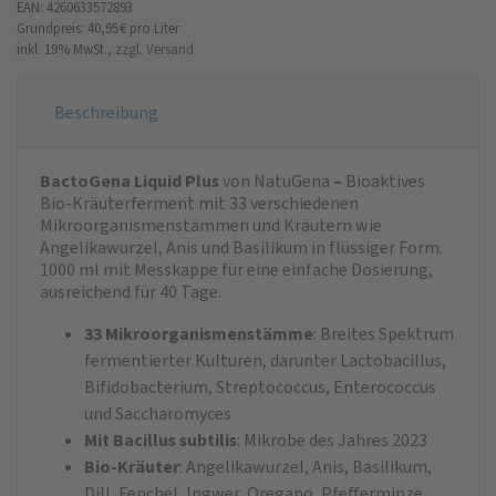
EAN: 4260633572893
Grundpreis: 40,95 €
pro Liter
inkl. 19% MwSt.,
zzgl. Versand
Beschreibung
BactoGena Liquid Plus
von NatuGena
–
Bioaktives
Bio‑Kräuterferment mit 33 verschiedenen
Mikroorganismenstämmen und Kräutern wie
Angelikawurzel, Anis und Basilikum in flüssiger Form.
1000 ml mit Messkappe für eine einfache Dosierung,
ausreichend für 40 Tage.
33 Mikroorganismenstämme
: Breites Spektrum
fermentierter Kulturen, darunter Lactobacillus,
Bifidobacterium, Streptococcus, Enterococcus
und Saccharomyces
Mit Bacillus subtilis
: Mikrobe des Jahres 2023
Bio‑Kräuter
: Angelikawurzel, Anis, Basilikum,
Dill, Fenchel, Ingwer, Oregano, Pfefferminze,