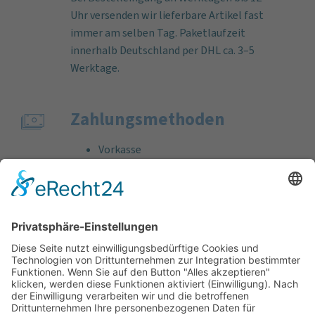
Uhr versenden wir lieferbare Artikel fast
immer am selben Tag. Paketlaufzeit
innerhalb Deutschland per DHL ca. 3–5
Werktage.
Zahlungs­methoden
Vorkasse
Rechnung
Bankeinzug
Kreditkarte (VISA & MasterCard)
PayPal
Support
Kostenlose Beratung vor und nach dem
Kauf!