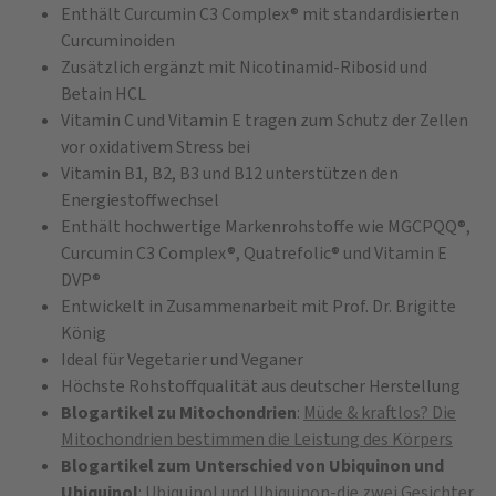
Enthält Curcumin C3 Complex® mit standardisierten
Curcuminoiden
Zusätzlich ergänzt mit Nicotinamid-Ribosid und
Betain HCL
Vitamin C und Vitamin E tragen zum Schutz der Zellen
vor oxidativem Stress bei
Vitamin B1, B2, B3 und B12 unterstützen den
Energiestoffwechsel
Enthält hochwertige Markenrohstoffe wie MGCPQQ®,
Curcumin C3 Complex®, Quatrefolic® und Vitamin E
DVP®
Entwickelt in Zusammenarbeit mit Prof. Dr. Brigitte
König
Ideal für Vegetarier und Veganer
Höchste Rohstoffqualität aus deutscher Herstellung
Blogartikel zu Mitochondrien
:
Müde & kraftlos? Die
Mitochondrien bestimmen die Leistung des Körpers
Blogartikel zum Unterschied von Ubiquinon und
Ubiquinol
:
Ubiquinol und Ubiquinon-die zwei Gesichter