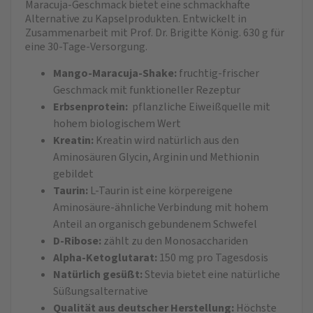
Maracuja-Geschmack bietet eine schmackhafte
Alternative zu Kapselprodukten. Entwickelt in
Zusammenarbeit mit Prof. Dr. Brigitte König. 630 g für
eine 30-Tage-Versorgung.
Mango-Maracuja-Shake:
fruchtig-frischer
Geschmack mit funktioneller Rezeptur
Erbsenprotein:
pflanzliche Eiweißquelle mit
hohem biologischem Wert
Kreatin:
Kreatin wird natürlich aus den
Aminosäuren Glycin, Arginin und Methionin
gebildet
Taurin:
L-Taurin ist eine körpereigene
Aminosäure-ähnliche Verbindung mit hohem
Anteil an organisch gebundenem Schwefel
D-Ribose:
zählt zu den Monosacchariden
Alpha-Ketoglutarat:
150 mg pro Tagesdosis
Natürlich gesüßt:
Stevia bietet eine natürliche
Süßungsalternative
Qualität aus deutscher Herstellung:
Höchste