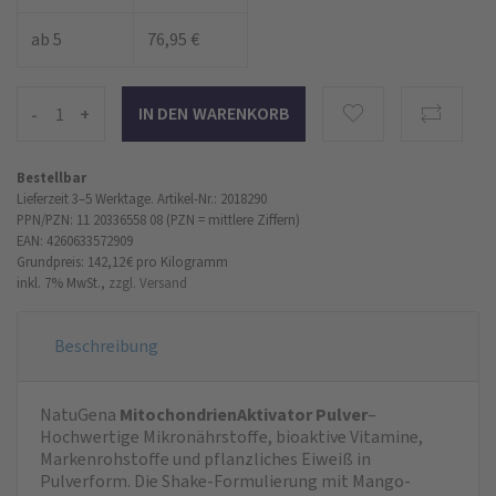
ab 5
76,95 €
-
+
Bestellbar
Lieferzeit 3–5 Werktage.
Artikel-Nr.: 2018290
PPN/PZN: 11 20336558 08 (PZN = mittlere Ziffern)
EAN: 4260633572909
Grundpreis: 142,12 €
pro Kilogramm
inkl. 7% MwSt.,
zzgl. Versand
Beschreibung
NatuGena
MitochondrienAktivator Pulver
–
Hochwertige Mikronährstoffe, bioaktive Vitamine,
Markenrohstoffe und pflanzliches Eiweiß in
Pulverform. Die Shake-Formulierung mit Mango-