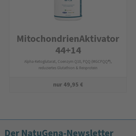
Mitochondrien­Aktivator
44+14
Alpha-Ketoglutarat, Coenzym Q10, PQQ (MGCPQQ®),
reduziertes Glutathion & Reisprotein
nur
49,95
€
Der NatuGena-Newsletter