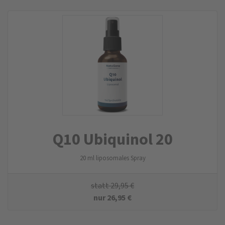
Q10 Ubiquinol 20
20 ml liposomales Spray
statt
29,95
€
nur
26,95
€