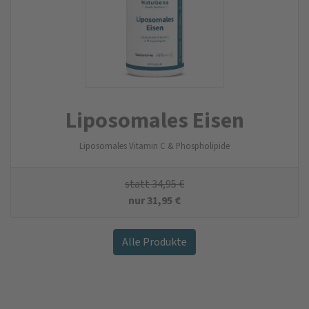
Liposomales Eisen
Liposomales Vitamin C & Phospholipide
statt
34,95
€
nur
31,95
€
Alle Produkte