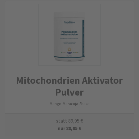
Mitochondrien Aktivator
Pulver
Mango-Maracuja-Shake
statt
89,95
€
nur
80,95
€