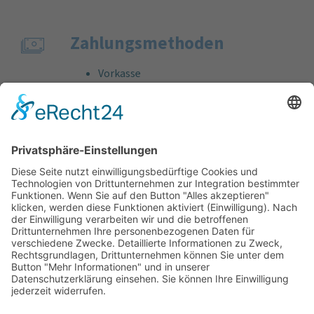
Zahlungs­methoden
Vorkasse
Rechnung
Bankeinzug
Kreditkarte (VISA & MasterCard)
PayPal
Support
Kostenlose Beratung vor und nach dem
Kauf!
Qualität