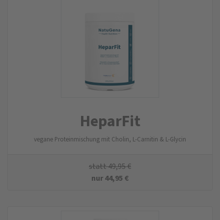
HeparFit
vegane Proteinmischung mit Cholin, L-Carnitin & L-Glycin
statt
49,95
€
nur
44,95
€