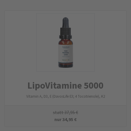
LipoVitamine 5000
Vitamin A, D3, E (DavosLife E3; 4 Tocotrienole), K2
statt
37,95
€
nur
34,95
€