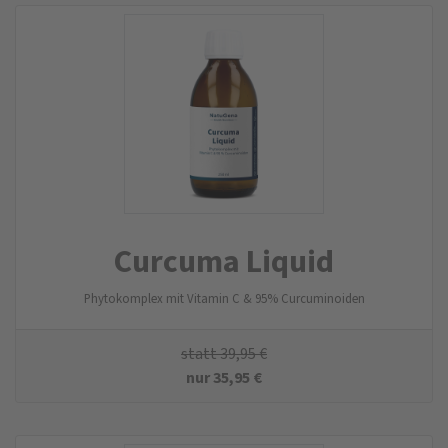
Curcuma Liquid
Phytokomplex mit Vitamin C & 95% Curcuminoiden
statt
39,95
€
nur
35,95
€