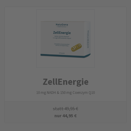
ZellEnergie
10 mg NADH & 150 mg Coenzym Q10
statt
49,95
€
nur
44,95
€