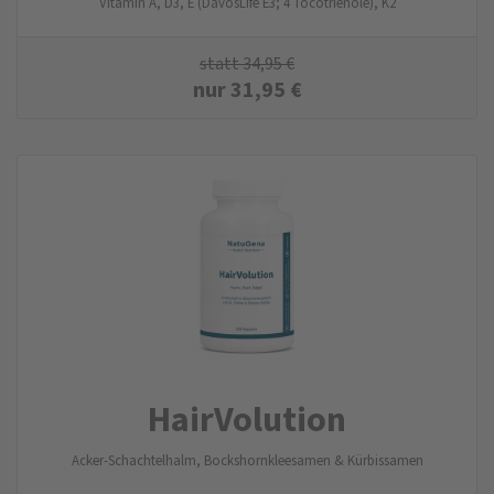
Vitamin A, D3, E (DavosLife E3; 4 Tocotrienole), K2
statt
34,95
€
nur
31,95
€
HairVolution
Acker-Schachtelhalm, Bockshornkleesamen & Kürbissamen