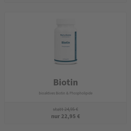
Biotin
bioaktives Biotin & Phospholipide
statt
24,95
€
nur
22,95
€