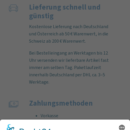
Lieferung schnell und
günstig
Kostenlose Lieferung nach Deutschland
und Österreich ab 50 € Warenwert, in die
Schweiz ab 200 € Warenwert.
Bei Bestelleingang an Werktagen bis 12
Uhr versenden wir lieferbare Artikel fast
immer am selben Tag. Paketlaufzeit
innerhalb Deutschland per DHL ca. 3–5
Werktage.
Zahlungs­methoden
Vorkasse
Rechnung
Bankeinzug