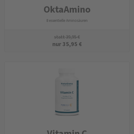
Okta­Amino
8 essentielle Aminosäuren
statt
39,95
€
nur
35,95
€
Vitamin C