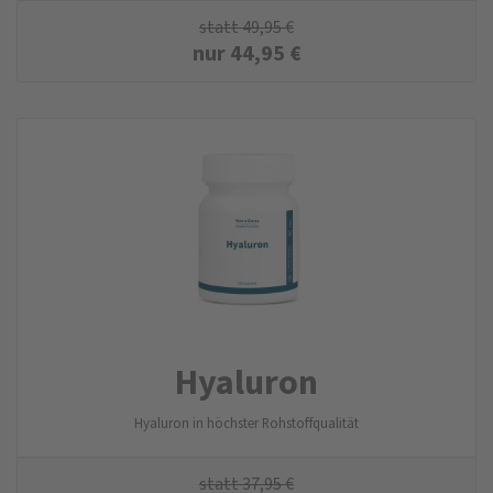
statt
49,95
€
nur
44,95
€
Hyaluron
Hyaluron in höchster Rohstoffqualität
statt
37,95
€