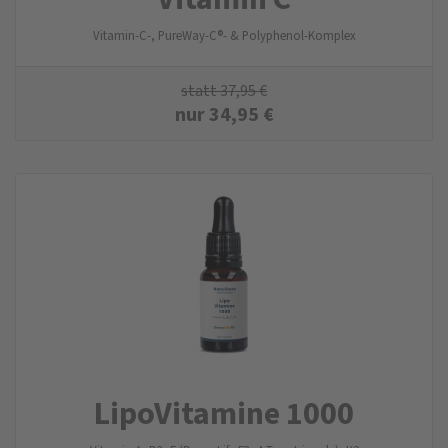
Vitamin-C-, PureWay-C®- & Polyphenol-Komplex
statt
37,95
€
nur
34,95
€
LipoVitamine 1000