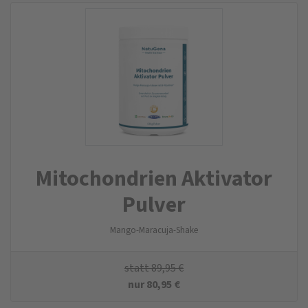
Mitochondrien Aktivator
Pulver
Mango-Maracuja-Shake
statt
89,95
€
nur
80,95
€