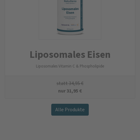
Liposomales Eisen
Liposomales Vitamin C & Phospholipide
statt
34,95
€
nur
31,95
€
Alle Produkte