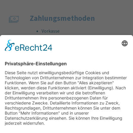
Zahlungs­methoden
Vorkasse
Rechnung
Bankeinzug
Kreditkarte (VISA & MasterCard)
PayPal
Support
Kostenlose Beratung vor und nach dem
Kauf!
Qualität