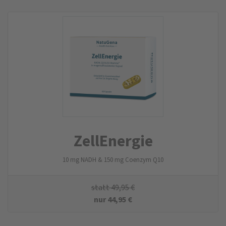
ZellEnergie
10 mg NADH & 150 mg Coenzym Q10
statt
49,95
€
nur
44,95
€