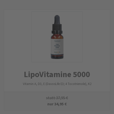
LipoVitamine 5000
Vitamin A, D3, E (DavosLife E3; 4 Tocotrienole), K2
statt
37,95
€
nur
34,95
€