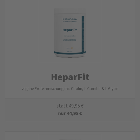
HeparFit
vegane Proteinmischung mit Cholin, L-Carnitin & L-Glycin
statt
49,95
€
nur
44,95
€