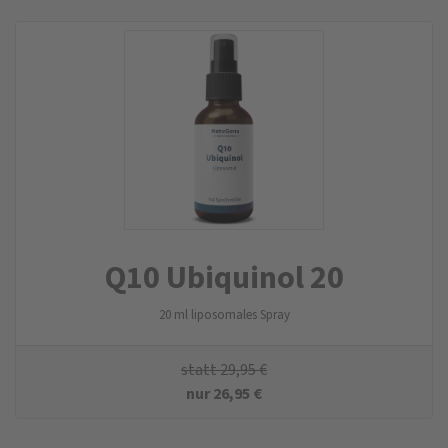
Q10 Ubiquinol 20
20 ml liposomales Spray
statt
29,95
€
nur
26,95
€