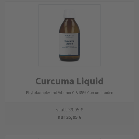
Curcuma Liquid
Phytokomplex mit Vitamin C & 95% Curcuminoiden
statt
39,95
€
nur
35,95
€