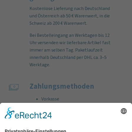
Kostenlose Lieferung nach Deutschland
und Österreich ab 50 € Warenwert, in die
Schweiz ab 200 € Warenwert.
Bei Bestelleingang an Werktagen bis 12
Uhr versenden wir lieferbare Artikel fast
immer am selben Tag. Paketlaufzeit
innerhalb Deutschland per DHL ca. 3–5
Werktage.
Zahlungs­methoden
Vorkasse
Rechnung
Bankeinzug
Kreditkarte (VISA & MasterCard)
PayPal