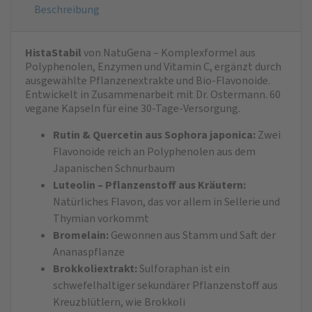
Beschreibung
HistaStabil
von NatuGena – Komplexformel aus
Polyphenolen, Enzymen und Vitamin C, ergänzt durch
ausgewählte Pflanzenextrakte und Bio-Flavonoide.
Entwickelt in Zusammenarbeit mit Dr. Ostermann. 60
vegane Kapseln für eine 30-Tage-Versorgung.
Rutin & Quercetin aus Sophora japonica:
Zwei
Flavonoide reich an Polyphenolen aus dem
Japanischen Schnurbaum
Luteolin – Pflanzenstoff aus Kräutern:
Natürliches Flavon, das vor allem in Sellerie und
Thymian vorkommt
Bromelain:
Gewonnen aus Stamm und Saft der
Ananaspflanze
Brokkoliextrakt:
Sulforaphan ist ein
schwefelhaltiger sekundärer Pflanzenstoff aus
Kreuzblütlern, wie Brokkoli