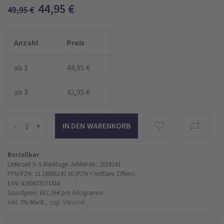
44,95
€
49,95
€
Anzahl
Preis
ab 1
44,95 €
ab 3
42,95 €
-
+
Bestellbar
Lieferzeit 3–5 Werktage.
Artikel-Nr.: 2018141
PPN/PZN: 11 18886145 30 (PZN = mittlere Ziffern)
EAN: 4260633571414
Grundpreis: 637,26 €
pro Kilogramm
inkl. 7% MwSt.,
zzgl. Versand