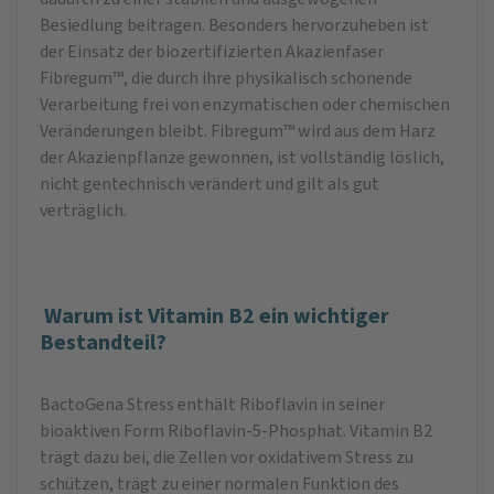
Besiedlung beitragen. Besonders hervor­zuheben ist
der Einsatz der biozertifizierten Akazienfaser
Fibregum™, die durch ihre physikalisch schonende
Verarbeitung frei von enzymatischen oder chemischen
Veränderungen bleibt. Fibregum™ wird aus dem Harz
der Aka­zienpflanze gewonnen, ist vollständig löslich,
nicht gentechnisch verändert und gilt als gut
verträglich.
Warum ist Vitamin B2 ein wichtiger
Bestandteil?
BactoGena Stress enthält Riboflavin in seiner
bioaktiven Form Riboflavin-5-Phosphat. Vitamin B2
trägt dazu bei, die Zellen vor oxidativem Stress zu
schützen, trägt zu einer normalen Funktion des