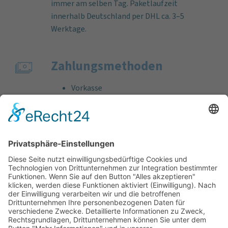
immer am selben Tag. Paketlaufzeit
innerhalb Deutschland per DHL ca. 3–5
Werktage.
Zahlungs­methoden
Vorkasse
Rechnung
Bankeinzug
Kreditkarte (VISA & MasterCard)
PayPal
Support
Kostenlose Beratung vor und nach dem
Kauf!
Qualität