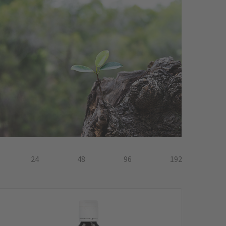
24
48
96
192