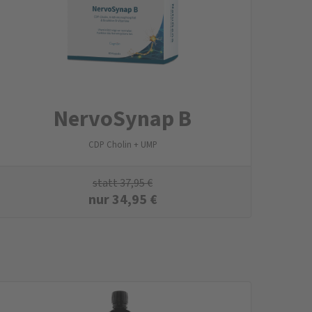
NervoSynap B
CDP Cholin + UMP
statt
37,95
€
nur
34,95
€