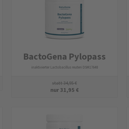
BactoGena Pylopass
inaktivierter Lactobacillus reuteri DSM17648
statt
34,95
€
nur
31,95
€