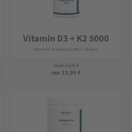
Vitamin D3 + K2 5000
Vitamin D3 & Vitamin K2 (MK-7, all-trans)
statt
14,95
€
nur
13,95
€