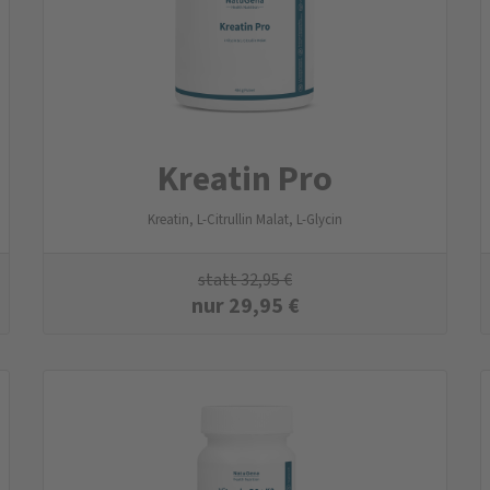
Kreatin Pro
Kreatin, L-Citrullin Malat, L-Glycin
statt
32,95
€
nur
29,95
€