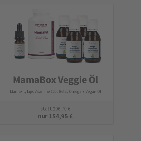
MamaBox Veggie Öl
MamaFit, LipoVitamine 1000 Beta, Omega-3 Vegan Öl
statt
206,70
€
nur
154,95
€