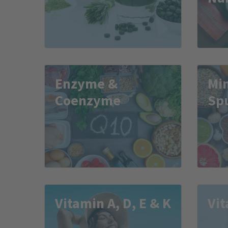
Enzyme &
Min
Coenzyme
Sp
Vitamin A, D, E & K
Vit