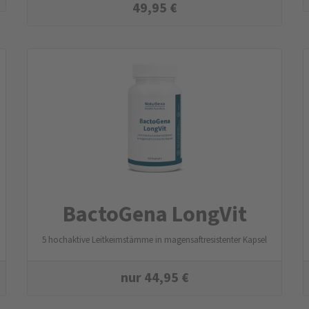
49,95
€
BactoGena LongVit
5 hochaktive Leitkeimstämme in magensaftresistenter Kapsel
nur
44,95
€