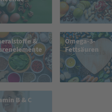
eralstoffe &
Omega-3-
urenelemente
Fettsäuren
amin B & C