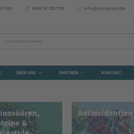
55 000
0841 90 255 999
info@natugena.de
E
ÜBER UNS
PARTNER
KONTAKT
no­säuren,
Antioxidantien
teine &
kleotide