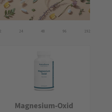
2
24
48
96
192
Magnesium-Oxid