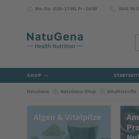
Mo–Do 8:30–17:00, Fr –16:00
0841 90 2
SHOP
STARTSEIT
NatuGena
NatuGena-Shop
Inhaltsstoffe
Algen & Vitalpilze
Ami
Pro
Nu