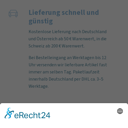
Lieferung schnell und
günstig
Kostenlose Lieferung nach Deutschland
und Österreich ab 50 € Warenwert, in die
Schweiz ab 200 € Warenwert.
Bei Bestelleingang an Werktagen bis 12
Uhr versenden wir lieferbare Artikel fast
immer am selben Tag. Paketlaufzeit
innerhalb Deutschland per DHL ca. 3–5
Werktage.
Zahlungs­methoden
Vorkasse
Rechnung