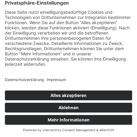
Bankeinzug
Kreditkarte (VISA & MasterCard)
PayPal
Support
Kostenlose Beratung vor und nach dem
Kauf!
Qualität