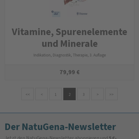
Vitamine, Spuren­elemente
und Minerale
Indikation, Diagnostik, Therapie, 3. Auflage
79,99
€
<<
<
1
2
3
>
>>
Der NatuGena-Newsletter
Jetzt den NatuGena-Newsletter abonnieren und
5 €-