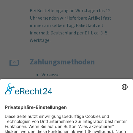
Bei Bestelleingang an Werktagen bis 12
Uhr versenden wir lieferbare Artikel fast
immer am selben Tag. Paketlaufzeit
innerhalb Deutschland per DHL ca. 3–5
Werktage.
Zahlungs­methoden
Vorkasse
Rechnung
Bankeinzug
Kreditkarte (VISA & MasterCard)
PayPal
Support
Kostenlose Beratung vor und nach dem