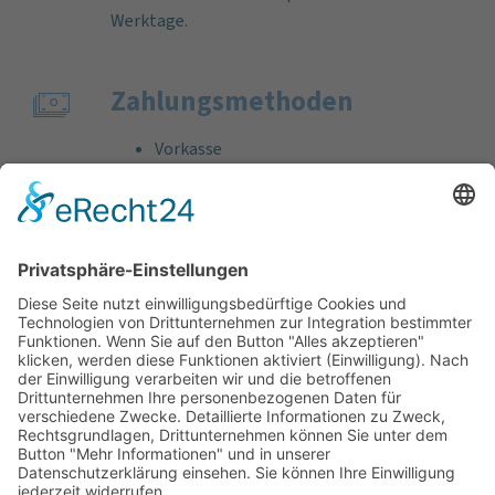
Werktage.
Zahlungs­methoden
Vorkasse
Rechnung
Bankeinzug
Kreditkarte (VISA & MasterCard)
PayPal
Support
Kostenlose Beratung vor und nach dem
Kauf!
Qualität