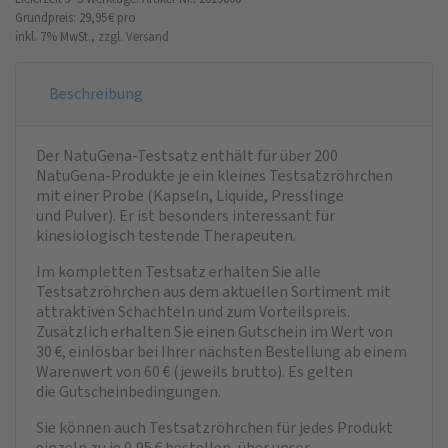
Grundpreis: 29,95 €
pro
inkl. 7% MwSt.,
zzgl. Versand
Beschreibung
Der NatuGena-Testsatz enthält für über 200
NatuGena-Produkte je ein kleines Testsatzröhrchen
mit einer Probe (Kapseln, Liquide, Presslinge
und Pulver). Er ist besonders interessant für
kinesiologisch testende Therapeuten.
Im kompletten Testsatz erhalten Sie alle
Testsatzröhrchen aus dem aktuellen Sortiment mit
attraktiven Schachteln und zum Vorteilspreis.
Zusätzlich erhalten Sie einen Gutschein im Wert von
30 €, einlösbar bei Ihrer nächsten Bestellung ab einem
Warenwert von 60 € (jeweils brutto). Es gelten
die
Gutscheinbedingungen
.
Sie können auch Testsatzröhrchen für jedes Produkt
einzeln zu je 0,95 € bestellen, über unser