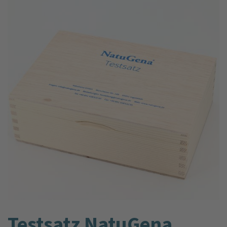
Testsatz NatuGena