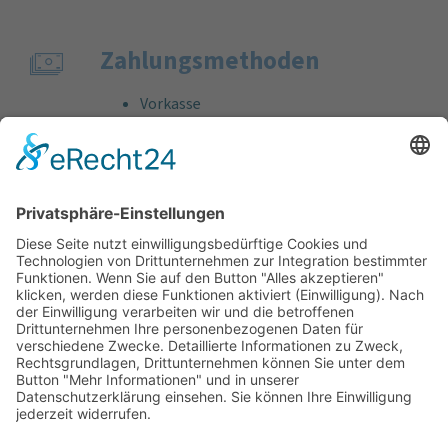
Zahlungs­methoden
Vorkasse
Rechnung
Bankeinzug
Kreditkarte (VISA & MasterCard)
PayPal
Support
Kostenlose Beratung vor und nach dem
Kauf!
Qualität