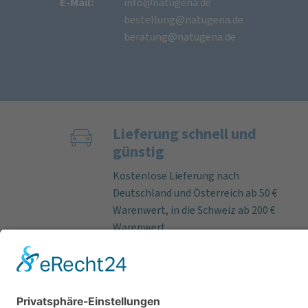
E-Mail:
info@natugena.de
bestellung@natugena.de
beratung@natugena.de
Lieferung schnell und
günstig
Kostenlose Lieferung nach
Deutschland und Österreich ab 50 €
Warenwert, in die Schweiz ab 200 €
Warenwert.
Bei Bestelleingang an Werktagen
bis 12 Uhr versenden wir lieferbare
Artikel fast immer am selben Tag.
Paketlaufzeit innerhalb