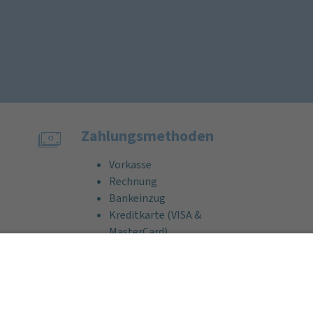
Zahlungs­methoden
Vorkasse
Rechnung
Bankeinzug
Kreditkarte (VISA &
MasterCard)
PayPal
Support