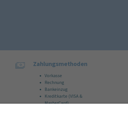
Zahlungs­methoden
Vorkasse
Rechnung
Bankeinzug
Kreditkarte (VISA &
MasterCard)
PayPal
Support