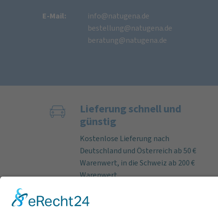
E-Mail:
info@natugena.de
bestellung@natugena.de
beratung@natugena.de
Lieferung schnell und
günstig
Kostenlose Lieferung nach
Deutschland und Österreich ab 50 €
Warenwert, in die Schweiz ab 200 €
Warenwert.
Bei Bestelleingang an Werktagen
bis 12 Uhr versenden wir lieferbare