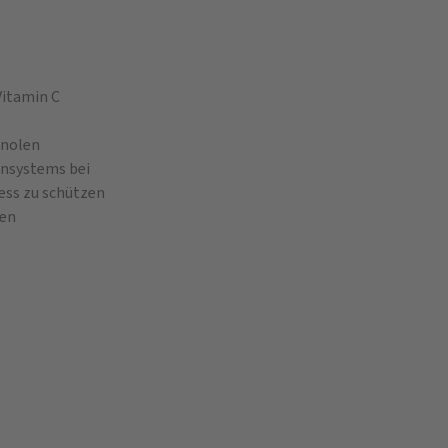
Vitamin C
enolen
unsystems bei
ress zu schützen
len