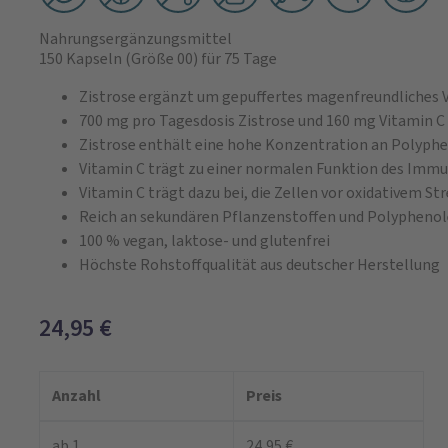
Nahrungsergänzungsmittel
150 Kapseln
(Größe 00)
für 75 Tage
Zistrose ergänzt um gepuffertes magenfreundliches 
700 mg pro Tagesdosis Zistrose und 160 mg Vitamin C
Zistrose enthält eine hohe Konzentration an Polyph
Vitamin C trägt zu einer normalen Funktion des Imm
Vitamin C trägt dazu bei, die Zellen vor oxidativem St
Reich an sekundären Pflanzenstoffen und Polypheno
100 % vegan, laktose- und glutenfrei
Höchste Rohstoffqualität aus deutscher Herstellung
24,95
€
Anzahl
Preis
ab 1
24,95 €