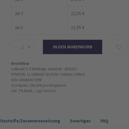
ab 3
22,95 €
ab 5
21,95 €
-
+
Bestellbar
Lieferzeit 3–5 Werktage.
Artikel-Nr.: 2018239
PPN/PZN: 11 19856287 85 (PZN = mittlere Ziffern)
EAN: 4260633572398
Grundpreis: 290,42 €
pro Kilogramm
inkl. 7% MwSt.,
zzgl. Versand
altsstoffe/Zusammensetzung
Sonstiges
FAQ