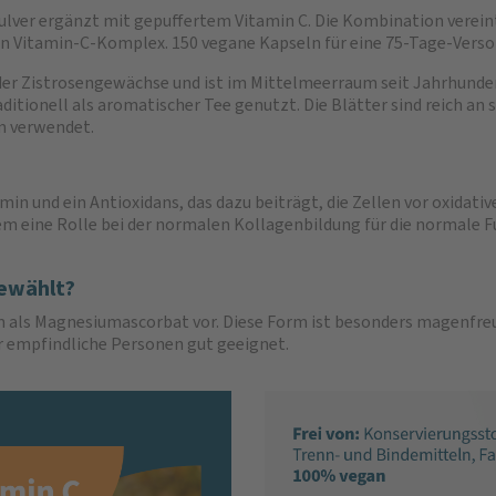
ulver ergänzt mit gepuffertem Vitamin C. Die Kombination vereint
n Vitamin-C-Komplex. 150 vegane Kapseln für eine 75-Tage-Verso
ie der Zistrosengewächse und ist im Mittelmeerraum seit Jahrhund
aditionell als aromatischer Tee genutzt. Die Blätter sind reich a
rm verwendet.
tamin und ein Antioxidans, das dazu beiträgt, die Zellen vor oxida
m eine Rolle bei der normalen Kollagenbildung für die normale F
ewählt?
orm als Magnesiumascorbat vor. Diese Form ist besonders magenfr
ür empfindliche Personen gut geeignet.